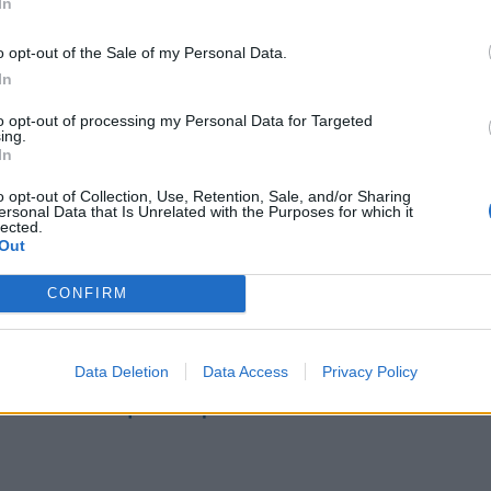
In
o opt-out of the Sale of my Personal Data.
In
La Casa Viva
to opt-out of processing my Personal Data for Targeted
ing.
In
o opt-out of Collection, Use, Retention, Sale, and/or Sharing
 experiencia culinaria, sino una inmersión co
ersonal Data that Is Unrelated with the Purposes for which it
lected.
 el centro de
Valencia
. Comprometidos con el rec
Out
cio lleno de vegetación
y
rincones con encan
n cuidado y agradable.
CONFIRM
a vegetariana
de este
restaurante valenciano
Data Deletion
Data Access
Privacy Policy
ciones de
queso vegano
, notarás el sabor de i
 sin duda la
pasta que realizan de manera art