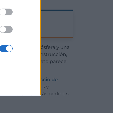
mpleta en una atmósfera y una
iclaje y la bioconstrucción,
to
, donde cada plato parece
. Desde su
Carpaccio de
ngredientes frescos y
esanal
y que podrás pedir en