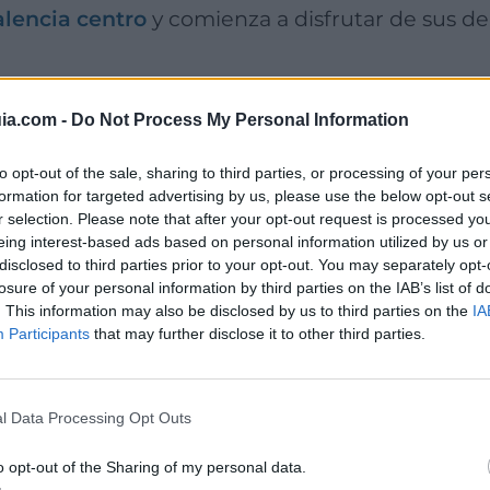
alencia centro
y comienza a disfrutar de sus del
taurante Vegano Kh
ia.com -
Do Not Process My Personal Information
to opt-out of the sale, sharing to third parties, or processing of your per
formation for targeted advertising by us, please use the below opt-out s
r selection. Please note that after your opt-out request is processed y
ambú
es uno de los más
conocidos del centro d
eing interest-based ads based on personal information utilized by us or
disclosed to third parties prior to your opt-out. You may separately opt-
respeto animal, también llevan a cabo una
cocin
losure of your personal information by third parties on the IAB’s list of
ible en el entorno que nos rodea.
. This information may also be disclosed by us to third parties on the
IA
Participants
that may further disclose it to other third parties.
arne, pescado, huevos o leche
, encontrarás pla
como su falafel rosa, hecho a partir de garbanz
rte son sus
hamburguesas veganas
a partir d
l Data Processing Opt Outs
íso de veganismo que no debes dejar de acom
o opt-out of the Sharing of my personal data.