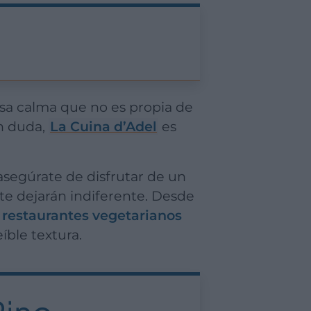
a calma que no es propia de
in duda,
La Cuina d’Adel
es
 asegúrate de disfrutar de un
e dejarán indiferente. Desde
s
restaurantes vegetarianos
íble textura.