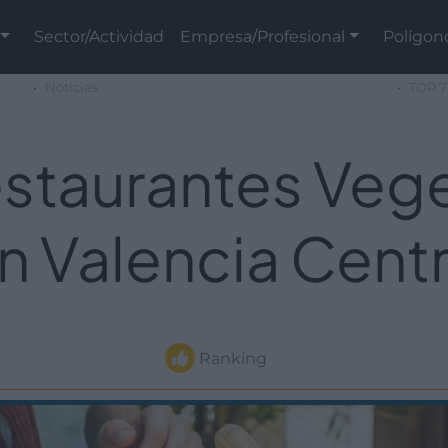
Sector/Actividad
Empresa/Profesional
Polígon
Noticias
TOP 7
staurantes Veg
n Valencia Cent
Ranking