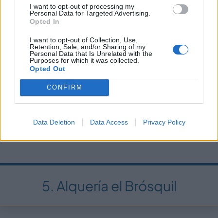
por el chef,
Raúl Magraner
, al que le definen la
I want to opt-out of processing my
Personal Data for Targeted Advertising.
historia, cercanía y pasión por sus platos. Se
Opted In
encuentra en el parque nacional El Palmar. Su cocina
está basada en la
gastronomía tradicional
I want to opt-out of Collection, Use,
Retention, Sale, and/or Sharing of my
valenciana done también tiene su lugar la
Personal Data that Is Unrelated with the
Purposes for which it was collected.
innovación,
ya que adaptan la riqueza de la tradición
Opted Out
a nuevos formatos. En 2018 fue elegida en 2018
como la mejor paella del mundo.
CONFIRM
Ubicación:
Carrer de Cabdet, 41, 46012 València,
Valencia
Data Deletion
Data Access
Privacy Policy
Teléfono de reservas:
961620310
5. Alquería el Brósquil