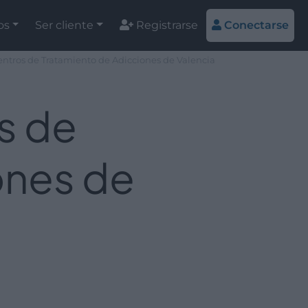
os
Ser cliente
Registrarse
Conectarse
entros de Tratamiento de Adicciones de Valencia
s de
ones de