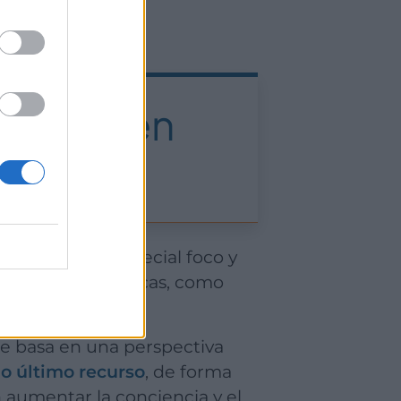
rapias en
a puesto un especial foco y
ncias como no tóxicas, como
o último recurso
, de forma
 aumentar la conciencia y el