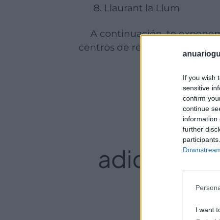
Llaurant la Llum
A continuación, te exponemos la atención, metodología terapéutica y resultados por los que estos
centros de rehabilitación y de
anuariogu
If you wish 
sensitive in
confirm you
continue se
L
os 8
information 
further disc
participants
adicciones
Downstream 
r
Persona
I want t