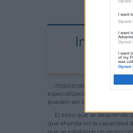
Opted 
I want t
Opted 
I want 
Inspiran
Advertis
Opted 
I want t
of my P
was col
Opted 
Inspirando Transformación
especialización en la terapia 
pueden ser la adicción a las 
El éxito que se desprende de los resultados y satisfacción de sus usuarios se basa en una perspectiva
que ahonda en la capacidad de
que se establece un protocol