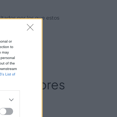
nes en Valencia.
sonal or
ection to
ou may
 personal
ento de
out of the
 downstream
B’s List of
con mejores
ia