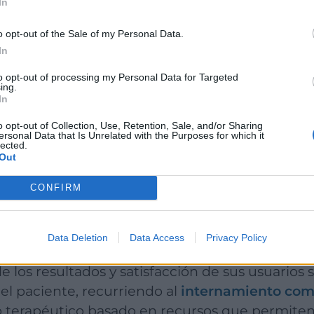
In
o opt-out of the Sale of my Personal Data.
In
to opt-out of processing my Personal Data for Targeted
do Transformación, te
ing.
In
Valencia
o opt-out of Collection, Use, Retention, Sale, and/or Sharing
ersonal Data that Is Unrelated with the Purposes for which it
lected.
Out
CONFIRM
es un
centro de psicoterapia valenciano
que h
de conductas adictivas, tanto tóxicas o a susta
Data Deletion
Data Access
Privacy Policy
nuevas tecnologías o al consumismo.
l paciente, recurriendo al
internamiento com
o terapéutico basado en recursos que permiten