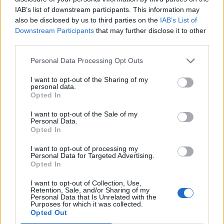
un momento que sólo la fotografía es capaz de
IAB’s list of downstream participants. This information may
atrapar. Tras este hallazgo personal y profesional, este
also be disclosed by us to third parties on the
IAB’s List of
fotógrafo no ha dejado de crecer alcanzando la
Downstream Participants
that may further disclose it to other
fotografía de bodas no sólo nacional, sino
third parties.
internacional.
Sus resultados son todo un alarde de
Personal Data Processing Opt Outs
la maestría en el uso del color que ninguna sesión de
fotografía nupcial debería perderse.
I want to opt-out of the Sharing of my
personal data.
Opted In
I want to opt-out of the Sale of my
Personal Data.
Opted In
Gustavo Valverde, la meca del
I want to opt-out of processing my
Personal Data for Targeted Advertising.
buen gusto en la fotografía de
Opted In
bodas en Málaga
I want to opt-out of Collection, Use,
Retention, Sale, and/or Sharing of my
Personal Data that Is Unrelated with the
Purposes for which it was collected.
Opted Out
Las sesiones de
fotografía de bodas
de Gustavo