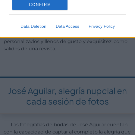
CONFIRM
Valverde no dejan indiferente. Con un uso de la
cámara que denota su sobrada experiencia y una
total personalización de cada celebración, las parejas
Data Deletion
Data Access
Privacy Policy
de novios que confíen en este profesional en
Málaga
sabrán que van a recibir unos resultados únicos,
personalizados y llenos de gusto y exquisitez, como
salidos de una revista.
José Aguilar, alegría nupcial en
cada sesión de fotos
Las fotografías de bodas de José Aguilar cuentan
con la capacidad de captar al completo la alegría que