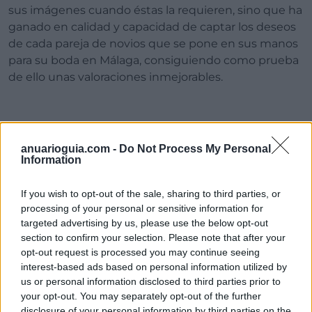
sus imágenes cuando éstas la requieren, sino que ha
ganado en calidad y capacidad de captar los deseos
de cada pareja de novios que se pone en sus manos
para su boda en Málaga, consiguiendo como prueba
de ello unas valoraciones inmejorables.
anuarioguia.com -
Do Not Process My Personal
Information
Manu Amarya, el color que buscas
para las fotos de tu boda
If you wish to opt-out of the sale, sharing to third parties, or
processing of your personal or sensitive information for
targeted advertising by us, please use the below opt-out
section to confirm your selection. Please note that after your
Manu Armaya cuenta con una importante
opt-out request is processed you may continue seeing
interest-based ads based on personal information utilized by
trayectoria técnica en la fotografía en la cual las
us or personal information disclosed to third parties prior to
bodas han sido, como él mismo expone, el
your opt-out. You may separately opt-out of the further
detonante para atrapar toda la esencia emocional de
disclosure of your personal information by third parties on the