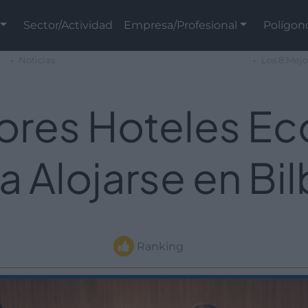
Sector/Actividad
Empresa/Profesional
Polígon
Noticias
Los 8 Mejo
jores Hoteles E
a Alojarse en Bi
Ranking