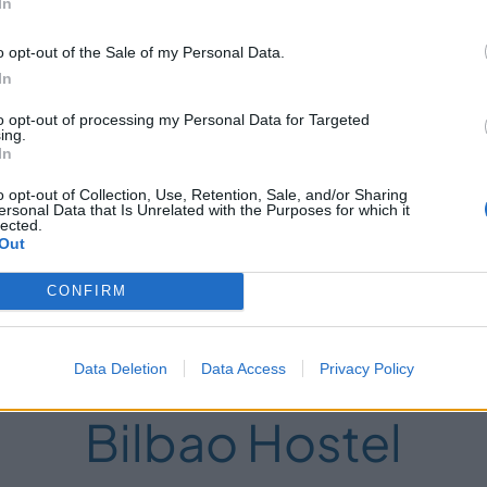
In
o opt-out of the Sale of my Personal Data.
In
n alojamiento que lo tenga todo: una
ubicación c
 incluso espacio para mascotas… hasta que no
to opt-out of processing my Personal Data for Targeted
ing.
In
o opt-out of Collection, Use, Retention, Sale, and/or Sharing
 a
5 minutos del Casco Viejo de Bilbao y a 15 
ersonal Data that Is Unrelated with the Purposes for which it
lected.
 eso sí, con baños compartidos que se limpian c
Out
 embargo, este detalle no quita todas las vent
lidad y, por supuesto, unos precios económicos
CONFIRM
Data Deletion
Data Access
Privacy Policy
Bilbao Hostel