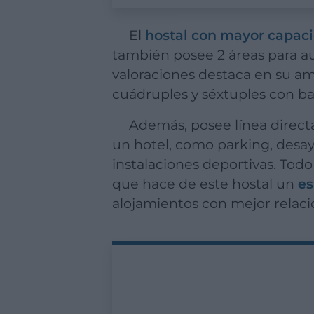
El
hostal con mayor capaci
también posee 2 áreas para au
valoraciones destaca en su am
cuádruples y séxtuples con ba
Además, posee línea directa de transporte público al centro de la ciudad y ofrece servicios propios de
un hotel, como parking, desayu
instalaciones deportivas. Todo
que hace de este hostal un
es
alojamientos con mejor relació