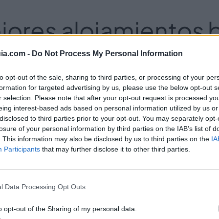
jores alojamientos 
Bilbao están aquí
ia.com -
Do Not Process My Personal Information
to opt-out of the sale, sharing to third parties, or processing of your per
formation for targeted advertising by us, please use the below opt-out s
r selection. Please note that after your opt-out request is processed y
eing interest-based ads based on personal information utilized by us or
a ciudad tan espectacular como
Bilbao
buscando
disclosed to third parties prior to your opt-out. You may separately opt-
losure of your personal information by third parties on the IAB’s list of
 te puede ayudar más si tienes un presupuesto 
. This information may also be disclosed by us to third parties on the
IA
otros hemos hecho esa tarea por ti para que te
Participants
that may further disclose it to other third parties.
ues más baratos de Bilbao.
Toma nota.
l Data Processing Opt Outs
Pensión Zubia
o opt-out of the Sharing of my personal data.