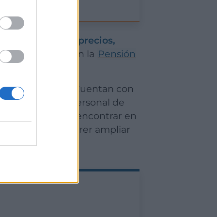
éntrica, buenos precios,
s encontramos con la
Pensión
del Guggenheim
. Cuentan con
ada hora por el personal de
ajas que podemos encontrar en
 que te harán querer ampliar