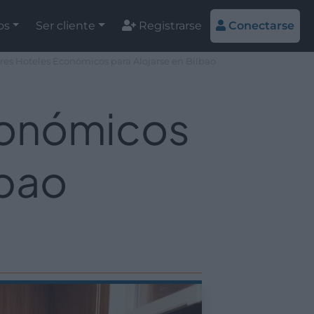
os
Ser cliente
Registrarse
Conectarse
res Hoteles Económicos para Alojarse en Bilbao
conómicos
lbao