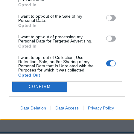
Opted In
Con
más de 35 años
de recorrido realizando
I want to opt-out of the Sale of my
reformas de casas, pisos, oficinas y locales en Madrid,
Personal Data.
Reformas 10 tiene como valor principal la
Opted In
honestidad. Esto hace que tanto en sus trabajos
I want to opt-out of processing my
como en las opiniones de sus clientes resalten la
Personal Data for Targeted Advertising.
Opted In
profesionalidad, el cumplimiento de plazos y el trato
cercano y de confianza. Además, no han dejado de
I want to opt-out of Collection, Use,
actualizarse en las últimas tendencias y el resultado
Retention, Sale, and/or Sharing of my
Personal Data that Is Unrelated with the
de sus reformas muestra claramente la unión entre
Purposes for which it was collected.
un trabajo bien hecho por profesionales
Opted Out
experimentados con diseños y estéticas
CONFIRM
atemporales que introducen las últimas
innovaciones. Esto nos hace enmarcarla como una
de las mejores
empresas de reformas madrileña.
Data Deletion
Data Access
Privacy Policy