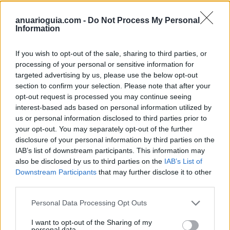
anuarioguia.com -
Do Not Process My Personal
Las garantías de Reformas Escribano no pueden
Information
sino posicionar a esta empresa de reformas como
una de las más confiables
de Madrid. Además de
If you wish to opt-out of the sale, sharing to third parties, or
servicios tan específicos como adaptación de casas
processing of your personal or sensitive information for
para personas con movilidad reducida, que dan
targeted advertising by us, please use the below opt-out
section to confirm your selection. Please note that after your
cuenta del grado de compromiso y especialización
opt-out request is processed you may continue seeing
en materia de reformas de este equipo, ratifican ser
interest-based ads based on personal information utilized by
un valor seguro ofreciendo una
garantía de hasta 5
us or personal information disclosed to third parties prior to
años
en los proyectos realizados y un amplio seguro
your opt-out. You may separately opt-out of the further
de responsabilidad civil.
disclosure of your personal information by third parties on the
IAB’s list of downstream participants. This information may
also be disclosed by us to third parties on the
IAB’s List of
Downstream Participants
that may further disclose it to other
third parties.
Personal Data Processing Opt Outs
Reformas 10 Madrid
I want to opt-out of the Sharing of my
personal data.