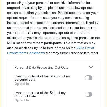
processing of your personal or sensitive information for
targeted advertising by us, please use the below opt-out
section to confirm your selection. Please note that after your
opt-out request is processed you may continue seeing
interest-based ads based on personal information utilized by
Con una alta exigencia tanto en conocimientos
us or personal information disclosed to third parties prior to
físicos como matemáticos y, por supuesto, químicos,
your opt-out. You may separately opt-out of the further
esta
ingeniería interdisciplinar no es una carrera
disclosure of your personal information by third parties on the
sencilla
. Con un importante foco en el área de
IAB’s list of downstream participants. This information may
investigación y desarrollo, esta carrera exige el
also be disclosed by us to third parties on the
IAB’s List of
Downstream Participants
that may further disclose it to other
aprendizaje no sólo de los procesos asociados a la
third parties.
industria química, sino de los medios para concebir
nuevos materiales, sustancias y recursos.
Personal Data Processing Opt Outs
I want to opt-out of the Sharing of my
personal data.
Opted In
Ingeniería Civil
I want to opt-out of the Sale of my
Personal Data.
Opted In