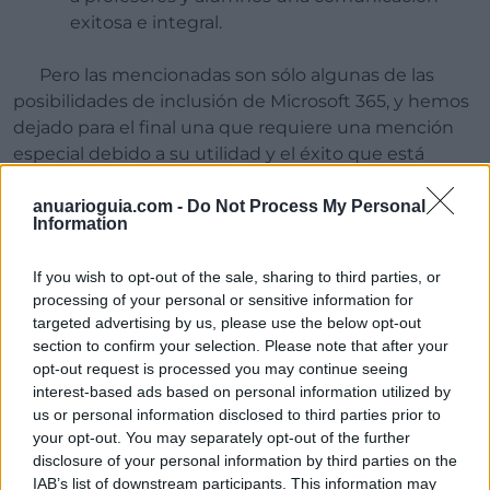
exitosa e integral.
Pero las mencionadas son sólo algunas de las
posibilidades de inclusión de Microsoft 365, y hemos
dejado para el final una que requiere una mención
especial debido a su utilidad y el éxito que está
cosechando: el lector inmersivo.
anuarioguia.com -
Do Not Process My Personal
Information
A
If you wish to opt-out of the sale, sharing to third parties, or
tención a la diversidad
processing of your personal or sensitive information for
con Cloud Educación y
targeted advertising by us, please use the below opt-out
section to confirm your selection. Please note that after your
Microsoft
opt-out request is processed you may continue seeing
interest-based ads based on personal information utilized by
us or personal information disclosed to third parties prior to
your opt-out. You may separately opt-out of the further
Según los datos de los estudios realizados por
disclosure of your personal information by third parties on the
IAB’s list of downstream participants. This information may
Microsoft Education, de media, un
72%
de los