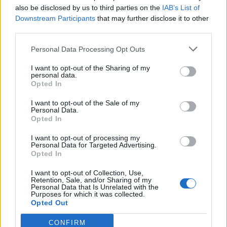
also be disclosed by us to third parties on the
IAB’s List of
alumnos de cada clase poseen necesidades
Downstream Participants
that may further disclose it to other
educativas individuales, y hasta un
20%
puede sufrir
third parties.
dislexia.
Personal Data Processing Opt Outs
Esta circunstancia pone de manifiesto cómo
contar con recursos que permitan adaptar el ritmo
I want to opt-out of the Sharing of my
personal data.
educativo a cada estudiante, así como
aportar los
Opted In
elementos necesarios para una correcta
I want to opt-out of the Sale of my
comprensión del contenido
al conjunto del aula, se
Personal Data.
vuelve una necesidad básica en la educación
Opted In
contemporánea. Necesidad que, desde Cloud
I want to opt-out of processing my
Educación y Microsoft 365, da un paso de gigante
Personal Data for Targeted Advertising.
gracias a una de las Learning Tools más
Opted In
revolucionarias para el sector de la enseñanza, y que
I want to opt-out of Collection, Use,
exponemos a continuación.
Retention, Sale, and/or Sharing of my
Personal Data that Is Unrelated with the
Purposes for which it was collected.
Opted Out
Lector inmersivo para alumnos
CONFIRM