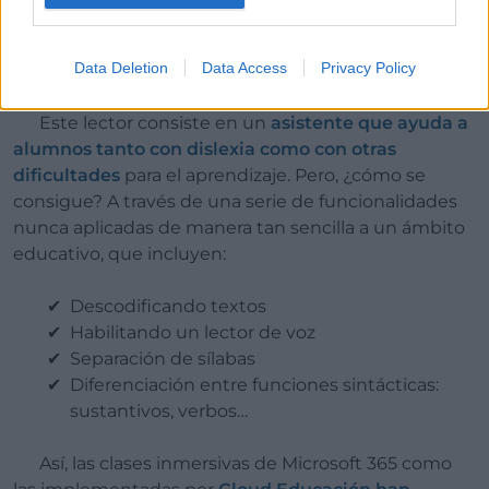
con capacidades especiales
Data Deletion
Data Access
Privacy Policy
Este lector consiste en un
asistente que ayuda a
alumnos tanto con dislexia como con otras
dificultades
para el aprendizaje. Pero, ¿cómo se
consigue? A través de una serie de funcionalidades
nunca aplicadas de manera tan sencilla a un ámbito
educativo, que incluyen:
Descodificando textos
Habilitando un lector de voz
Separación de sílabas
Diferenciación entre funciones sintácticas:
sustantivos, verbos…
Así, las clases inmersivas de Microsoft 365 como