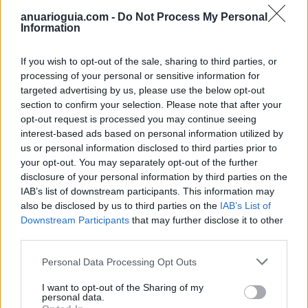
la componen
, el desciframiento de esta lengua
anuarioguia.com -
Do Not Process My Personal
asociada a la sucesión de pequeños glifos, y que dan
Information
lugar a los signos que componen este enigmático
idioma del antiguo Egipto.
If you wish to opt-out of the sale, sharing to third parties, or
processing of your personal or sensitive information for
targeted advertising by us, please use the below opt-out
section to confirm your selection. Please note that after your
opt-out request is processed you may continue seeing
interest-based ads based on personal information utilized by
L
us or personal information disclosed to third parties prior to
a expansión de la
your opt-out. You may separately opt-out of the further
traducción en Occidente:
disclosure of your personal information by third parties on the
IAB’s list of downstream participants. This information may
La Biblia
also be disclosed by us to third parties on the
IAB’s List of
Downstream Participants
that may further disclose it to other
third parties.
Personal Data Processing Opt Outs
I want to opt-out of the Sharing of my
Algunos podrán preguntarse por qué es
personal data.
importante o necesario hablar de manera particular