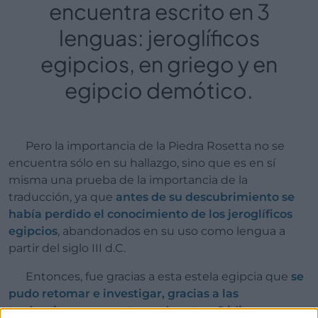
encuentra escrito en 3
lenguas: jeroglíficos
egipcios, en griego y en
egipcio demótico.
Pero la importancia de la Piedra Rosetta no se
encuentra sólo en su hallazgo, sino que es en sí
misma una prueba de la importancia de la
traducción, ya que
antes de su descubrimiento se
había perdido el conocimiento de los jeroglíficos
egipcios
, abandonados en su uso como lengua a
partir del siglo III d.C.
Entonces, fue gracias a esta estela egipcia que
se
pudo retomar e investigar, gracias a las
traducciones presentes en los otros 2 idiomas que