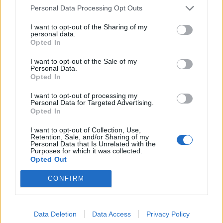
Personal Data Processing Opt Outs
Si tu deseo es establecer un buen desempeño
I want to opt-out of the Sharing of my
laboral y así mejorar el rendimiento de tus
personal data.
Opted In
empleados a continuación, te detallaremos una serie
de consejos que te ayudarán a conseguirlo:
I want to opt-out of the Sale of my
Personal Data.
1. El ambiente de trabajo
en el que se
Opted In
desenvuelvan los empleados debe ser el mejor, ya
I want to opt-out of processing my
que de este aumentan las probabilidades de que el
Personal Data for Targeted Advertising.
Opted In
trabajador pueda lograr un mejor desempeño al
llevar a cabo la ejecución de sus tareas, y para lograrlo
I want to opt-out of Collection, Use,
es de suma relevancia que:
Retention, Sale, and/or Sharing of my
Personal Data that Is Unrelated with the
Purposes for which it was collected.
Se sienta y haga sentir comodidad al
Opted Out
personal.
CONFIRM
Selección de los empleados en función de
las habilidades que posea.
Estar segura de que la persona posea los
Data Deletion
Data Access
Privacy Policy
conocimientos, la experiencia y las