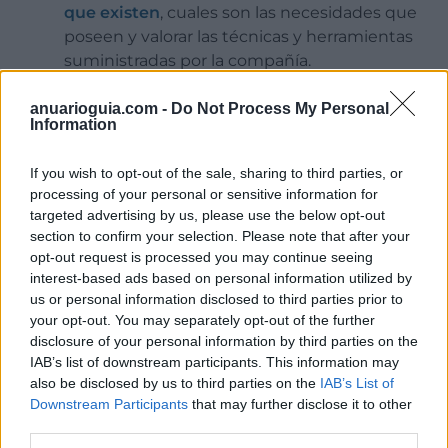
que existen
, cuales son las necesidades que
poseen y valorar las técnicas y herramientas
suministradas por la compañía.
Conocer la experiencia
que posea el
empleado y como ejecuta las tareas del
anuarioguia.com -
Do Not Process My Personal
Information
puesto donde se encuentra.
Proporcionar soluciones
a las faltas o
If you wish to opt-out of the sale, sharing to third parties, or
inconvenientes que se detecten.
processing of your personal or sensitive information for
targeted advertising by us, please use the below opt-out
Es importante tener presente que cada rol
section to confirm your selection. Please note that after your
dentro de una compañía posee sus obligaciones y
opt-out request is processed you may continue seeing
tareas.
interest-based ads based on personal information utilized by
us or personal information disclosed to third parties prior to
your opt-out. You may separately opt-out of the further
disclosure of your personal information by third parties on the
IAB’s list of downstream participants. This information may
¿Consejos para fomentar el buen
also be disclosed by us to third parties on the
IAB’s List of
desempeño laboral?
Downstream Participants
that may further disclose it to other
third parties.