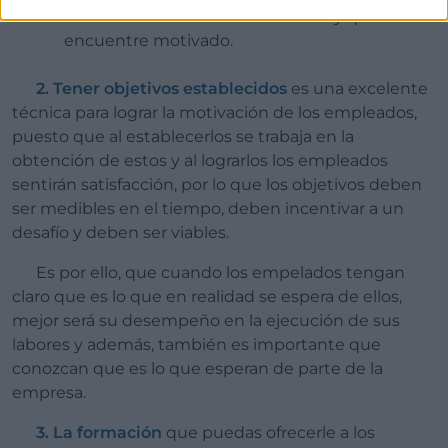
habilidades de manera suficiente y que se
encuentre motivado.
2. Tener objetivos establecidos
es una excelente
técnica para lograr la motivación de los empleados,
puesto que al establecerlos se trabaja en la
obtención de estos y al lograrlos los empleados
sentirán satisfacción, por lo que los objetivos deben
ser medibles en el tiempo, deben incentivar a un
desafío y deben ser viables.
Es por ello, que cuando los empelados tengan
claro que es lo que en realidad se espera de ellos,
mejor será su desempeño en la ejecución de sus
labores y además, también es importante que
conozcan que es lo que esperan de parte de la
empresa.
3. La formación
que puedas ofrecerle a los