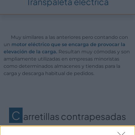
Transpaleta eléctrica
Muy similares a las anteriores pero contando con
un
motor eléctrico que se encarga de provocar la
elevación de la carga.
Resultan muy cómodas y son
ampliamente utilizadas en empresas minoristas
como determinados almacenes y tiendas para la
carga y descarga habitual de pedidos.
C
arretillas contrapesadas