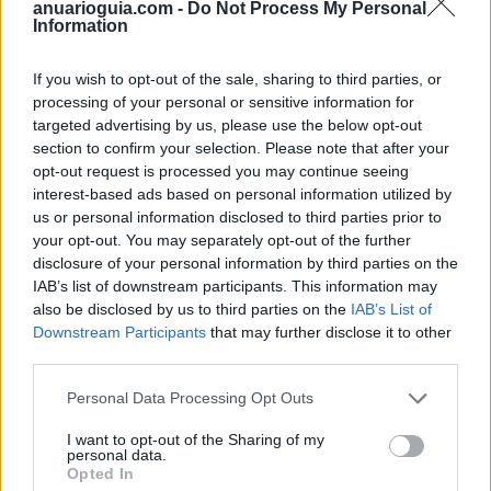
anuarioguia.com -
Do Not Process My Personal
Information
If you wish to opt-out of the sale, sharing to third parties, or
processing of your personal or sensitive information for
targeted advertising by us, please use the below opt-out
section to confirm your selection. Please note that after your
opt-out request is processed you may continue seeing
interest-based ads based on personal information utilized by
us or personal information disclosed to third parties prior to
your opt-out. You may separately opt-out of the further
disclosure of your personal information by third parties on the
IAB’s list of downstream participants. This information may
also be disclosed by us to third parties on the
IAB’s List of
Downstream Participants
that may further disclose it to other
third parties.
Frente a las transpaletas, más utilizadas para
pequeñas cargas habituales en el día a día de la
Personal Data Processing Opt Outs
logística,
las carretillas contrapesadas son las más
I want to opt-out of the Sharing of my
habituales y están indicadas para mayores
personal data.
Opted In
capacidades y pesos
, pudiendo cargar y transportar