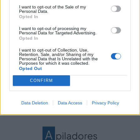
hasta las 60 toneladas. Precisamente por esto,
I want to opt-out of the Sale of my
cuentan con un contrapeso en la parte posterior que
Personal Data.
Opted In
les da nombre y permite mantener el equilibrio.
I want to opt-out of processing my
Poseen horquillas en la parte frontal que pueden
Personal Data for Targeted Advertising.
Opted In
elevar cargas de
hasta 7 metros
, y son adaptables
para su uso tanto en el interior del almacén como en
I want to opt-out of Collection, Use,
espacios externos, (para lo cual lo habitual es contar
Retention, Sale, and/or Sharing of my
Personal Data that Is Unrelated with the
con un sistema de combustión interna, lo que les
Purposes for which it was collected.
aporta más potencia que a las eléctricas). Su
Opted Out
aplicación se centra en tareas tales como el
CONFIRM
transporte, tanto vertical como horizontal, o el
apilamiento además de carga y descarga.
Data Deletion
Data Access
Privacy Policy
A
piladores