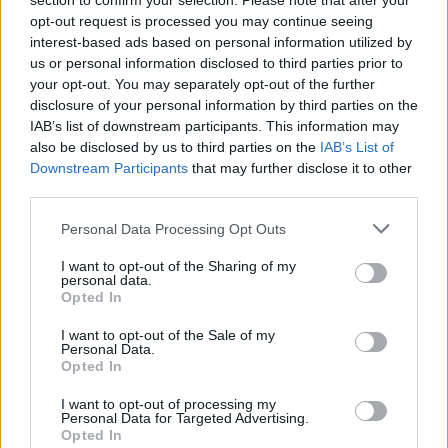
section to confirm your selection. Please note that after your
opt-out request is processed you may continue seeing
interest-based ads based on personal information utilized by
¿D
e cuánto tiempo es la
us or personal information disclosed to third parties prior to
your opt-out. You may separately opt-out of the further
garantía en caso de que se
disclosure of your personal information by third parties on the
IAB’s list of downstream participants. This information may
estropee?
also be disclosed by us to third parties on the
IAB’s List of
Downstream Participants
that may further disclose it to other
third parties.
Otro factor a tener en cuenta cuando vayamos a
Personal Data Processing Opt Outs
adquirir nuestro gestor de colas, será la
garantía
que
la empresa ofrezca por sus productos y servicios, ya
I want to opt-out of the Sharing of my
personal data.
que
esto nos protegerá de futuros problemas y nos
Opted In
aportará tranquilidad
. Por norma general, la garantía
I want to opt-out of the Sale of my
depende de la empresa y el sistema adquirido.
Personal Data.
Opted In
TurnX
conoce perfectamente la importancia que
le dan sus clientes a este apartado. Por ello,
ofrecen
I want to opt-out of processing my
Personal Data for Targeted Advertising.
a sus clientes garantía de tres años en todos sus
Opted In