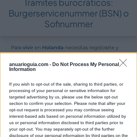
Trámites burocráticos:
Burgerservicenummer (BSN) o
Sofinummer
Para
vivir
en
Holanda
necesitas registrarte y
obtener el BSN, el Burgerservicenummer que es
como un DNI o número de la seguridad social.
anuarioguia.com -
Do Not Process My Personal
Information
Es similar al número NIE en nuestro país.
If you wish to opt-out of the sale, sharing to third parties, or
Recibirás un número de identificación fiscal del
processing of your personal or sensitive information for
servicio de Hacienda holandés (Belastingdienst) y
targeted advertising by us, please use the below opt-out
este documento te será solicitado por cualquier
section to confirm your selection. Please note that after your
empresa donde vayas a empezar a trabajar. Con este
opt-out request is processed you may continue seeing
importante documento todas las empresas
interest-based ads based on personal information utilized by
us or personal information disclosed to third parties prior to
informan a las autoridades tributarias de que estás
your opt-out. You may separately opt-out of the further
trabajando para ella.
disclosure of your personal information by third parties on the