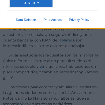
CONFIRM
Aparte de obtener la documentación necesaria es
Data Deletion
Data Access
Privacy Policy
importante que estés registrado en alguna dirección
de
Holanda
, una vez pasado los primeros 4 meses
de estancia en el país. Un seguro médico y una
cuenta bancaria con IBAN de
Holanda
son
imprescindibles si lo que quieres es trabajar.
Si vas a estudiar los requisitos son los mismos, la
única diferencia es que al no percibir sueldos ni
nóminas se suele
vivir
alquilando habitaciones en
pisos compartidos, o también llamados "op kamers
gaan".
Los precios para comprar y alquilar viviendas en
las grandes ciudades como Utrecht ,Ámsterdam,
Rotterdam o La Haya son muy altos así que se
aconseja
vivir
en las zonas periféricas.