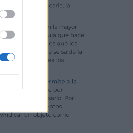
e una entidad bancaria, la
a.
les,
y se incluye en la mayor
nte, es una cláusula que hace
 última instancia es que los
nanciera hasta que se salde la
e la entidad posea los
urso legal que permite a la
 este esté pagado por
 posibilidad de usarlo. Por
siendo estos conceptos
eivindicar un objeto como