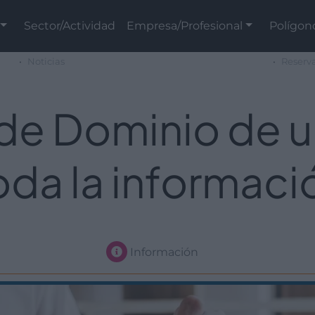
Sector/Actividad
Empresa/Profesional
Polígon
Noticias
Reserv
de Dominio de 
oda la informaci
Información