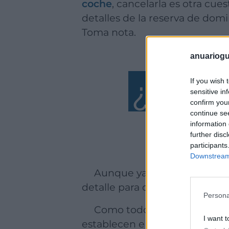
coche
, cancelarla es otra cue
detalles de la reserva de dom
Toma nota.
anuariogu
¿Q
If you wish 
ué e
sensitive in
confirm you
continue se
information 
further disc
participants
Downstream 
Aunque ya hemos adelant
detalle para que no quede ni
Persona
Como todo contrato, un contrato de compraventa consta de una serie de acuerdos que, en este caso, se
I want t
establecen entre quien vende 