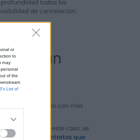
n profundidad todos los
osibilidad de cancelación.
sonal or
nio de un
ection to
ou may
 personal
out of the
 downstream
B’s List of
, vamos a exponerlo con más
 interesan los
contratos que