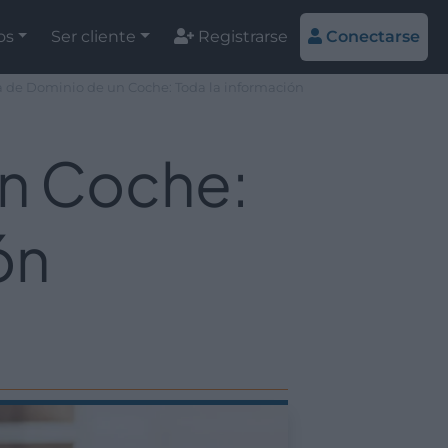
os
Ser cliente
Registrarse
Conectarse
a de Dominio de un Coche: Toda la información
un Coche:
ón