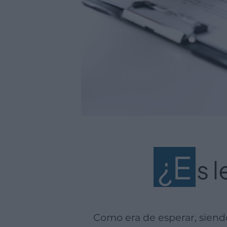
¿E
s 
Como era de esperar, sien