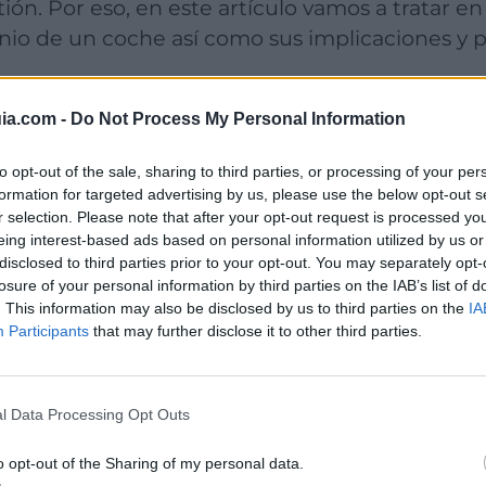
stión. Por eso, en este artículo vamos a tratar e
inio de un coche así como sus implicaciones y p
ia.com -
Do Not Process My Personal Information
to opt-out of the sale, sharing to third parties, or processing of your per
s la reserva de domi
formation for targeted advertising by us, please use the below opt-out s
r selection. Please note that after your opt-out request is processed y
eing interest-based ads based on personal information utilized by us or
coche?
disclosed to third parties prior to your opt-out. You may separately opt-
losure of your personal information by third parties on the IAB’s list of
. This information may also be disclosed by us to third parties on the
IA
Participants
that may further disclose it to other third parties.
ado
qué es la reserva de dominio de un coche
nguna duda.
l Data Processing Opt Outs
o opt-out of the Sharing of my personal data.
y compra un coche. Dentro e estos pactos, nos