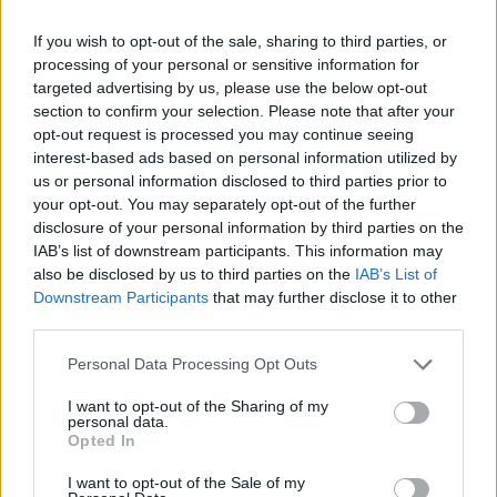
If you wish to opt-out of the sale, sharing to third parties, or
Asesor y Consultor
processing of your personal or sensitive information for
targeted advertising by us, please use the below opt-out
section to confirm your selection. Please note that after your
opt-out request is processed you may continue seeing
Aparte de los conocimientos previos que tienen
interest-based ads based on personal information utilized by
los
matemáticos,
con una simple formación en áreas
us or personal information disclosed to third parties prior to
contable, financiera, fiscal y laboral para el
your opt-out. You may separately opt-out of the further
asesoramiento empresarial de cualquier sector o
disclosure of your personal information by third parties on the
IAB’s list of downstream participants. This information may
empresa puede serle muy fácil.
also be disclosed by us to third parties on the
IAB’s List of
Downstream Participants
that may further disclose it to other
third parties.
Telecomunicaciones e Informática
Personal Data Processing Opt Outs
I want to opt-out of the Sharing of my
personal data.
Opted In
Las telecomunicaciones e Informática se han
convertido en una buena opción como
salida
I want to opt-out of the Sale of my