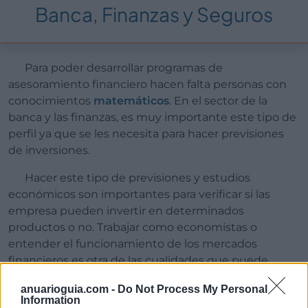
Banca, Finanzas y Seguros
Para poder desarrollar programas de
asesoramiento financiero hacen falta personas con
conocimientos
matemáticos
. En el sector de la
banca y las finanzas, es muy importante este tipo de
perfil ya que se les necesita para hacer previsiones
de inversiones.
Hacer este tipo de previsiones y estudios
económicos son importantes para verificar si las
empresa pueden invertir en determinados
productos o no. Trabajar como economistas o
entender el funcionamiento de los mercados
financieros es otra de las cualidades que puede
tener un matemático.
anuarioguia.com -
Do Not Process My Personal
Information