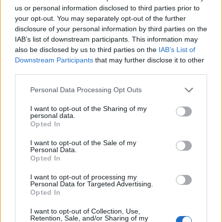
us or personal information disclosed to third parties prior to
Siguiendo con la zona sur, también encontramos a la
your opt-out. You may separately opt-out of the further
población de
Torre de Pacheco
. Si tienes que
llamar
disclosure of your personal information by third parties on the
a un taxi
en este municipio, puedes marcar los
IAB’s list of downstream participants. This information may
siguientes números:
also be disclosed by us to third parties on the
IAB’s List of
868 91 66 11
(Radio Taxi Torre Pacheco)
Downstream Participants
that may further disclose it to other
968 00 21 21
(Tele Taxi Torre Pacheco)
third parties.
616 40 64 02
(Transfer Aroca)
Personal Data Processing Opt Outs
Para ir de
Torre Pacheco al aeropuerto de Murcia
o
viceversa puedes llamar al
659 818 756
.
I want to opt-out of the Sharing of my
personal data.
Opted In
I want to opt-out of the Sale of my
N
Personal Data.
úmeros de teléfonos de
Opted In
taxis en Águilas
I want to opt-out of processing my
Personal Data for Targeted Advertising.
Opted In
I want to opt-out of Collection, Use,
En este municipio situado al
suroeste de Murcia
Retention, Sale, and/or Sharing of my