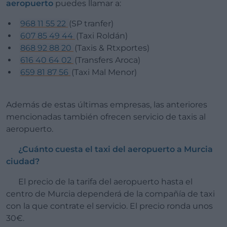
aeropuerto
puedes llamar a:
968 11 55 22
(SP tranfer)
607 85 49 44
(Taxi Roldán)
868 92 88 20
(Taxis & Rtxportes)
616 40 64 02
(Transfers Aroca)
659 81 87 56
(Taxi Mal Menor)
Además de estas últimas empresas, las anteriores
mencionadas también ofrecen servicio de taxis al
aeropuerto.
¿Cuánto cuesta el taxi del aeropuerto a Murcia
ciudad?
El precio de la tarifa del aeropuerto hasta el
centro de Murcia dependerá de la compañía de taxi
con la que contrate el servicio. El precio ronda unos
30€.