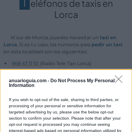
T
eléfonos de taxis en
Lorca
Al sur de Murcia, puedes necesitar un
taxi en
Lorca
. Si es tu caso, los números para
pedir un taxi
en esta localidad son los siguientes:
968 47 11 10
(Radio Tele Taxi Lorca)
968 46 64 66
(Tele-Taxi)
610 44 37 76
(Eurotaxi lorca)
anuarioguia.com -
Do Not Process My Personal
968 44 11 47
(Taxi pascual)
Information
If you wish to opt-out of the sale, sharing to third parties, or
processing of your personal or sensitive information for
T
axis en Torre de Pacheco
targeted advertising by us, please use the below opt-out
section to confirm your selection. Please note that after your
opt-out request is processed you may continue seeing
interest-based ads based on personal information utilized by