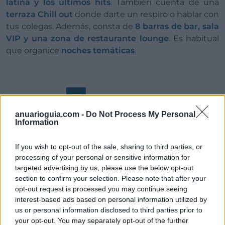
latina y los últimos hits
. También cuenta de una
terraza Chill out
donde darte un respiro o hablar con
tus colegas. Además, consta de
8 barras de bar, sala
VIP y una zona de restaurante lounge
. Es habitual
que organice
noches temáticas
.
E
njoy Salou
anuarioguia.com -
Do Not Process My Personal
Information
Enjoy Salou
es una sala más pequeña y decorada
If you wish to opt-out of the sale, sharing to third parties, or
de forma moderna y divertida, consta con
una gran
processing of your personal or sensitive information for
pista de baile
donde podrás bailar los
últimos hits
targeted advertising by us, please use the below opt-out
comerciales
. Durante las fiestas, los
gogós
de la
section to confirm your selection. Please note that after your
opt-out request is processed you may continue seeing
discoteca os deleitarán con actuaciones de máximo
interest-based ads based on personal information utilized by
nivel que hará que lo paséis de miedo.
us or personal information disclosed to third parties prior to
your opt-out. You may separately opt-out of the further