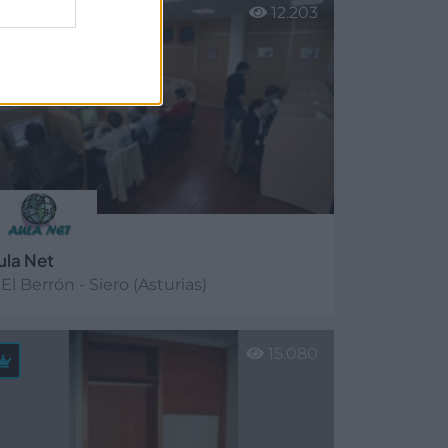
12.203
ula Net
El Berrón - Siero (Asturias)
er más
15.080