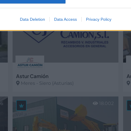
52
19.409
Data Deletion
Data Access
Privacy Policy
Astur Camión
A
Meres - Siero (Asturias)
Ver más
V
46
18.002