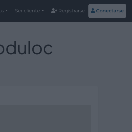
os
Ser cliente
Registrarse
Conectarse
oduloc