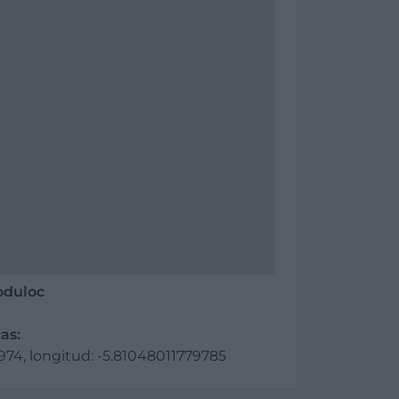
oduloc
as:
74, longitud: -5.81048011779785