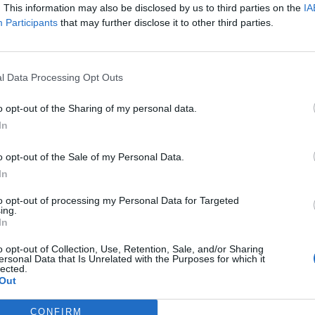
. This information may also be disclosed by us to third parties on the
IA
* Agencia de Transportes Asturvalcar, S.L.U.
*
Participants
that may further disclose it to other third parties.
Meres - Siero (Asturias)
Ver más
V
l Data Processing Opt Outs
85
18.625
o opt-out of the Sharing of my personal data.
In
o opt-out of the Sale of my Personal Data.
In
to opt-out of processing my Personal Data for Targeted
ing.
In
o opt-out of Collection, Use, Retention, Sale, and/or Sharing
* Metalasa Metales y Laminados de Hierro, S.A.
A
ersonal Data that Is Unrelated with the Purposes for which it
lected.
Granda - Siero Asturias (Asturias)
Out
Ver más
V
CONFIRM