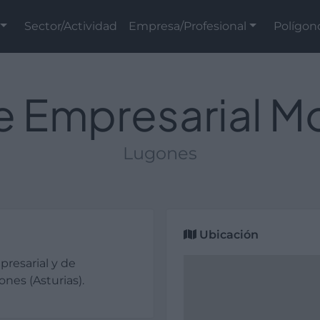
Sector/Actividad
Empresa/Profesional
Polígon
e Empresarial M
Lugones
Ubicación
presarial y de
ones (Asturias).