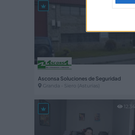
27.7
Asconsa Soluciones de Seguridad
Granda - Siero (Asturias)
Ver más
12.3