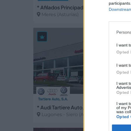
participants
* Afilados Principado, S.A.
Downstream 
Meres (Asturias)
Ver más
Persona
25
I want t
Opted 
I want t
Opted 
I want 
Advertis
Opted 
I want t
* Audi Tartiere Auto, S.L. LUGONES
of my P
was col
Lugones - Siero (Asturias)
Opted 
Ver más