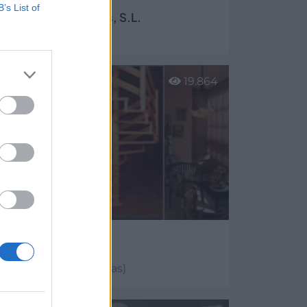
B’s List of
 ASCOMI Estructuras, S.L.
Granda (Asturias)
er más
19.864
lfort
Bobes - Siero (Asturias)
er más