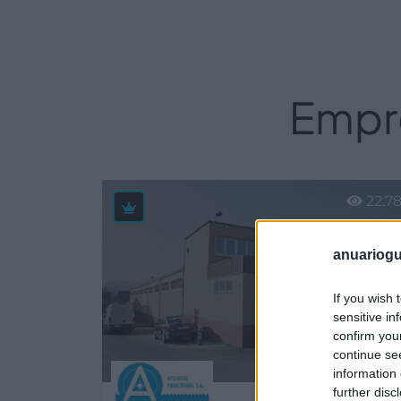
Empre
22.7
anuariogu
If you wish 
sensitive in
confirm you
continue se
information 
further disc