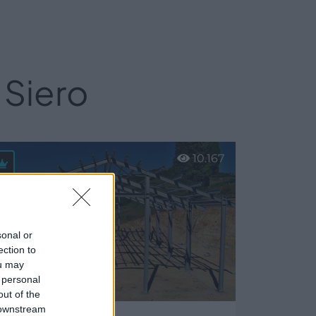
 Siero
10.167
sonal or
ection to
ou may
 personal
out of the
 downstream