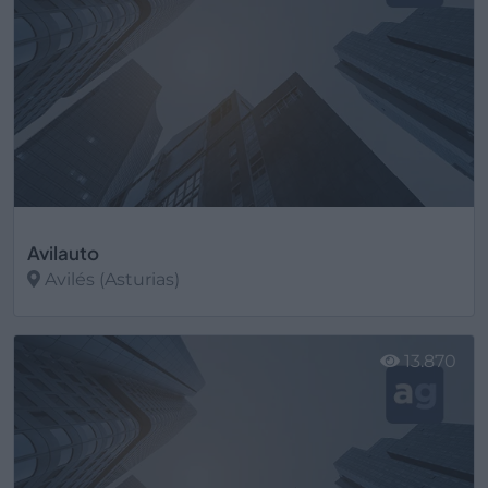
Avilauto
Avilés (Asturias)
Ver más
13.870