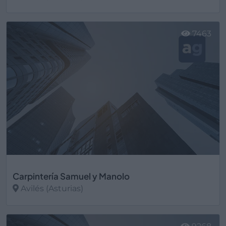
Ver más
7463
Carpintería Samuel y Manolo
Avilés (Asturias)
Ver más