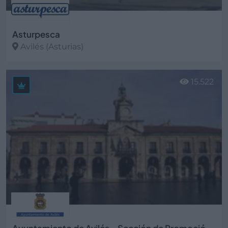
Asturpesca
Avilés (Asturias)
Ver más
15.522