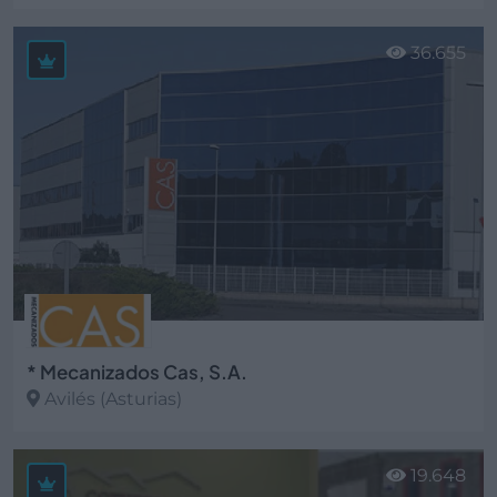
Ver más
36.655
* Mecanizados Cas, S.A.
Avilés (Asturias)
Ver más
19.648