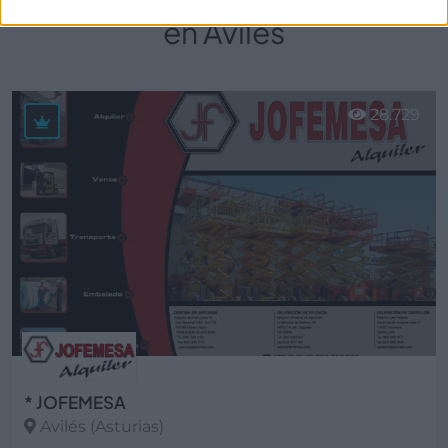
en Avilés
28.729
* JOFEMESA
Avilés (Asturias)