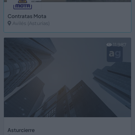
Contratas Mota
Avilés (Asturias)
Ver más
11.987
Asturcierre