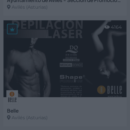
Ayuntamiento de Avilés - Sección de Promoción Empresarial
Avilés (Asturias)
Ver más
4164
Belle
Avilés (Asturias)
Ver más