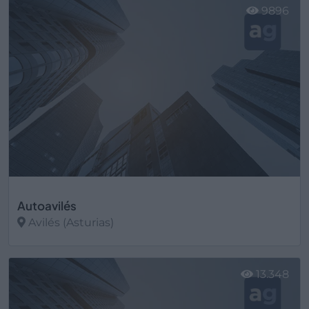
9896
Autoavilés
Avilés (Asturias)
Ver más
13.348