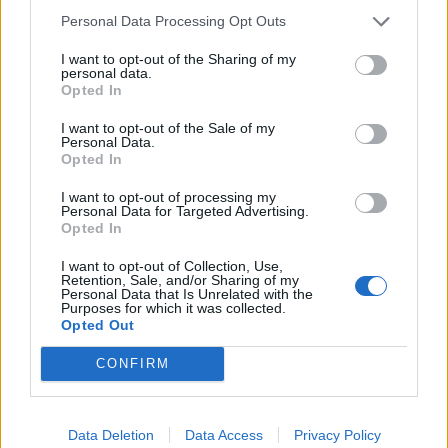
Personal Data Processing Opt Outs
I want to opt-out of the Sharing of my
personal data.
Opted In
I want to opt-out of the Sale of my
Personal Data.
Opted In
I want to opt-out of processing my
Personal Data for Targeted Advertising.
Chapistería Martín & Payaron
Opted In
Avilés (Asturias)
I want to opt-out of Collection, Use,
Retention, Sale, and/or Sharing of my
Ver más
Personal Data that Is Unrelated with the
Purposes for which it was collected.
Ver más
Opted Out
CONFIRM
Empresas destacadas
Data Deletion
Data Access
Privacy Policy