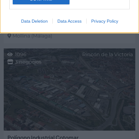
Data Deletion
Data Access
Privacy Policy
Polígono Industrial Centro Sur
Mollina
(Málaga)
1096
Rincón de la Victoria
3 negocios
Polígono Industrial Cotomar