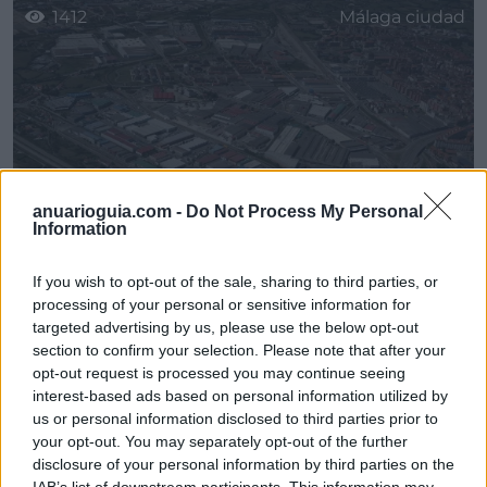
1412
Málaga ciudad
anuarioguia.com -
Do Not Process My Personal
Information
If you wish to opt-out of the sale, sharing to third parties, or
Poligono Industrial Carretera N-340
processing of your personal or sensitive information for
targeted advertising by us, please use the below opt-out
Málaga ciudad
(Málaga)
section to confirm your selection. Please note that after your
opt-out request is processed you may continue seeing
interest-based ads based on personal information utilized by
2402
Mollina
us or personal information disclosed to third parties prior to
your opt-out. You may separately opt-out of the further
disclosure of your personal information by third parties on the