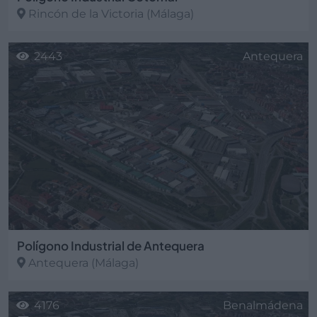
Rincón de la Victoria
(Málaga)
2443
Antequera
Polígono Industrial de Antequera
Antequera
(Málaga)
4176
Benalmádena