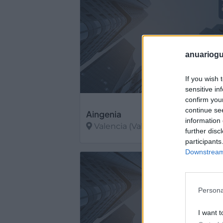
anuariogu
If you wish 
sensitive in
confirm you
continue se
Aingenia
information 
Valencia (Valencia)
further disc
participants
Ver más
Downstream 
Persona
I want t