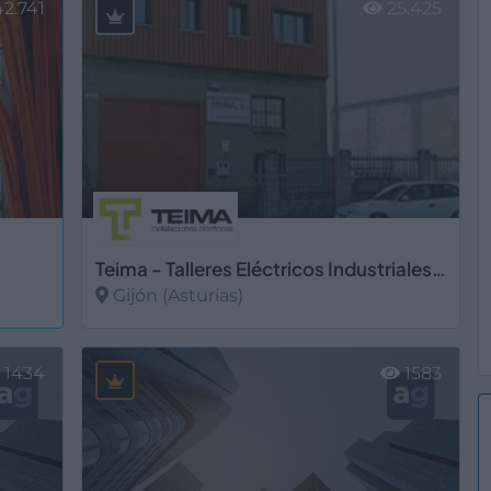
2.741
25.425
Teima - Talleres Eléctricos Industriales y Marítimos, S.L.
Gijón (Asturias)
Ver más
1434
1583