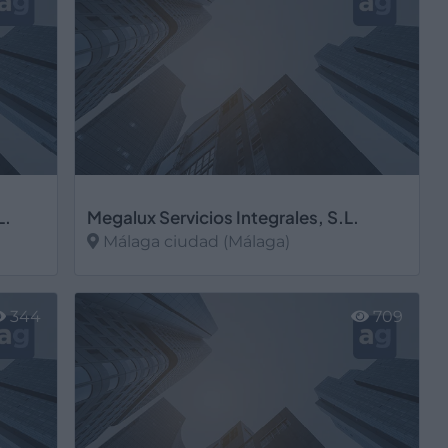
L.
Megalux Servicios Integrales, S.L.
Málaga ciudad (Málaga)
Ver más
344
709