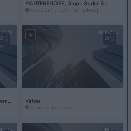
MANTENENCIES, Grupo Goderi S.L.
Barcelona ciudad (Barcelona)
Ver más
2778
16.375
Melfosur - Montajes Eléctricos y Fomentos Sur, S.L.
Virtón
Alcorcón (Madrid)
Ver más
233
851