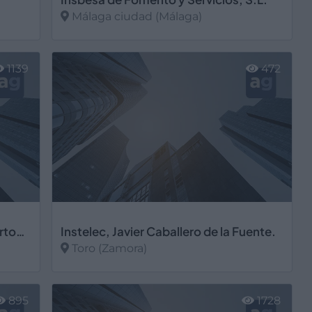
Málaga ciudad (Málaga)
Ver más
1139
472
Instalaciones Eléctricas García Bertomeu
Instelec, Javier Caballero de la Fuente.
Toro (Zamora)
Ver más
895
1728