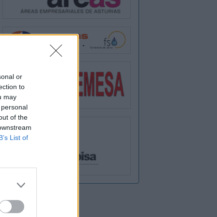
sonal or
ection to
ou may
 personal
out of the
 downstream
B’s List of