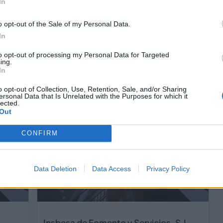
In
o opt-out of the Sale of my Personal Data.
In
to opt-out of processing my Personal Data for Targeted
Electromontajes Conde S.L.
ing.
Málaga ciudad (Málaga)
In
Ver más
o opt-out of Collection, Use, Retention, Sale, and/or Sharing
ersonal Data that Is Unrelated with the Purposes for which it
lected.
597
1358
Out
CONFIRM
Data Deletion
Data Access
Privacy Policy
Insbesa de Fomento y Servicios, S.L.