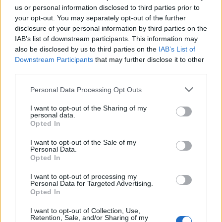
us or personal information disclosed to third parties prior to
Protección contra Incendios
your opt-out. You may separately opt-out of the further
disclosure of your personal information by third parties on the
Tecnología de Procesos y Sistemas:
IAB’s list of downstream participants. This information may
Instalaciones Hidráulicas
also be disclosed by us to third parties on the
IAB’s List of
Downstream Participants
that may further disclose it to other
third parties.
Telecomunicaciones - Comunicaciones:
Telecomunicaciones
Personal Data Processing Opt Outs
I want to opt-out of the Sharing of my
personal data.
Opted In
Asociaciones
I want to opt-out of the Sale of my
Personal Data.
Insbesa de Fomento y Servicios, S.L. es
Opted In
miembro de:
I want to opt-out of processing my
Asociación Malagueña de Instaladores y
Personal Data for Targeted Advertising.
Mantenedores (AMAIN)
Opted In
Asociación Profesional de Constructores y
I want to opt-out of Collection, Use,
promotores (A.C.P.)
Retention, Sale, and/or Sharing of my