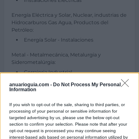
Instalaciones Eléctricas
Energía Eléctrica y Solar, Nuclear, industrias de
Hidrocarburos Gas Agua, Productos del
Petróleo:
Energía Solar - Instalaciones
Metal - Metalmecánica, Metalurgia y
Siderometalúrgia:
Cerrajeria Industrial
Estructuras Metálicas - Proyectos
anuarioguia.com -
Do Not Process My Personal
Information
Obras Públicas - Maquinaria, Productos,
Servicios y Suministros Industriales:
If you wish to opt-out of the sale, sharing to third parties, or
processing of your personal or sensitive information for
Excavaciones - Desmontes y Movimientos
targeted advertising by us, please use the below opt-out
de Tierra
section to confirm your selection. Please note that after your
opt-out request is processed you may continue seeing
Seguridad y Mantenimiento:
interest-based ads based on personal information utilized by