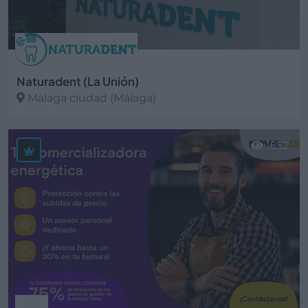
Naturadent (La Unión)
Málaga ciudad (Málaga)
Ver más
1552