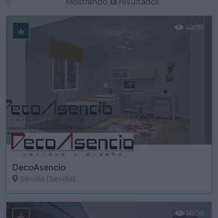
Mostrando
13
resultados
4491
DecoAsencio
Sevilla (Sevilla)
Ver más
1608