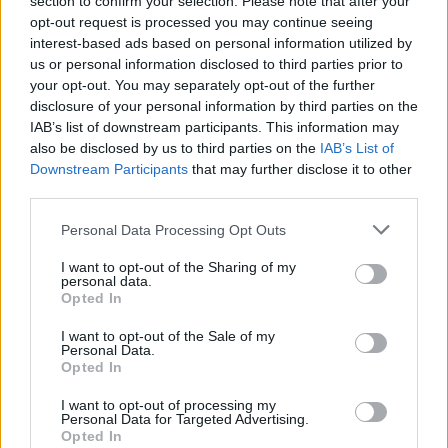
section to confirm your selection. Please note that after your
opt-out request is processed you may continue seeing
interest-based ads based on personal information utilized by
us or personal information disclosed to third parties prior to
your opt-out. You may separately opt-out of the further
disclosure of your personal information by third parties on the
IAB’s list of downstream participants. This information may
also be disclosed by us to third parties on the
IAB’s List of
Downstream Participants
that may further disclose it to other
Kivole - Arrendal Desarrollos, S.L.
third parties.
Elche/Elx (Alicante)
Personal Data Processing Opt Outs
Ver más
I want to opt-out of the Sharing of my
personal data.
827
Opted In
I want to opt-out of the Sale of my
Personal Data.
Opted In
I want to opt-out of processing my
Personal Data for Targeted Advertising.
Opted In