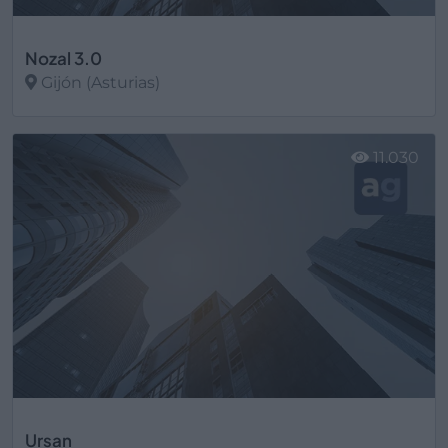
Nozal 3.0
Gijón (Asturias)
Ver más
11.030
Ursan