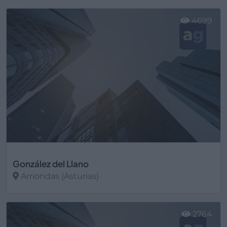
Ver más
4699
González del Llano
Arriondas (Asturias)
Ver más
2764