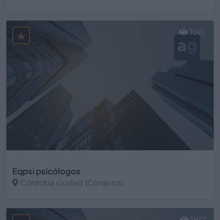
Ver más
1061
Eqpsi psicólogos
Córdoba ciudad (Córdoba)
Ver más
1817