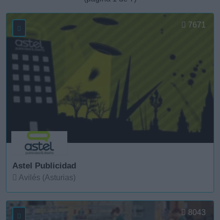
7671
Astel Publicidad
Avilés (Asturias)
Ver más
8043