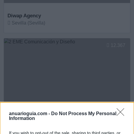
Diwap Agency
Sevilla (Sevilla)
Ver más
12.367
anuarioguia.com -
Do Not Process My Personal
Information
2 EME Comunicación y Diseño
If you wish to opt-out of the sale, sharing to third parties, or