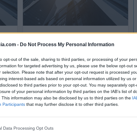
r
Hermanos Rivodigo, S.L. La tienda de Electricidad
ia.com -
Do Not Process My Personal Information
Beniparrell (Valencia)
Ver más
to opt-out of the sale, sharing to third parties, or processing of your per
formation for targeted advertising by us, please use the below opt-out s
3559
558
r selection. Please note that after your opt-out request is processed y
eing interest-based ads based on personal information utilized by us or
disclosed to third parties prior to your opt-out. You may separately opt-
losure of your personal information by third parties on the IAB’s list of
. This information may also be disclosed by us to third parties on the
IA
Participants
that may further disclose it to other third parties.
l Data Processing Opt Outs