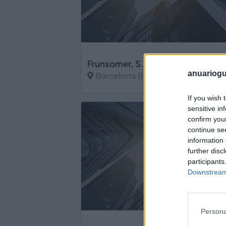
Frunsomer, S.L. MODREGO Hoga
anuariogu
Barcelona (Barcelona)
Ver más
If you wish 
sensitive in
confirm you
continue se
information 
further disc
participants
Downstream 
Persona