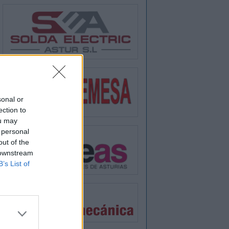
sonal or
ection to
ou may
 personal
out of the
 downstream
B’s List of