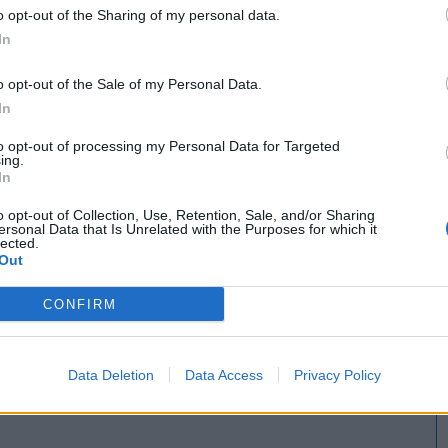
La Tornillería de Carlos III
o opt-out of the Sharing of my personal data.
Córdoba ciudad (Córdoba)
In
Ver más
o opt-out of the Sale of my Personal Data.
In
421
to opt-out of processing my Personal Data for Targeted
ing.
In
o opt-out of Collection, Use, Retention, Sale, and/or Sharing
ersonal Data that Is Unrelated with the Purposes for which it
lected.
Out
CONFIRM
S.L
Data Deletion
Data Access
Privacy Policy