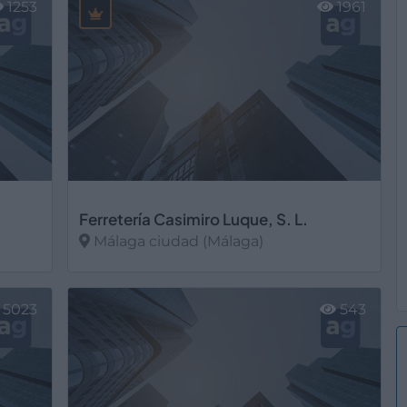
1253
1961
Ferretería Casimiro Luque, S. L.
Málaga ciudad (Málaga)
Ver más
5023
543