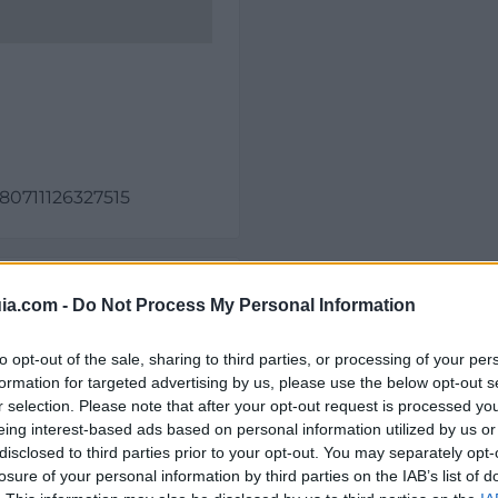
.80711126327515
ia.com -
Do Not Process My Personal Information
to opt-out of the sale, sharing to third parties, or processing of your per
formation for targeted advertising by us, please use the below opt-out s
r selection. Please note that after your opt-out request is processed y
eing interest-based ads based on personal information utilized by us or
disclosed to third parties prior to your opt-out. You may separately opt-
il activo desde:
22/01/2001
|
Última actualización:
25/10
losure of your personal information by third parties on the IAB’s list of