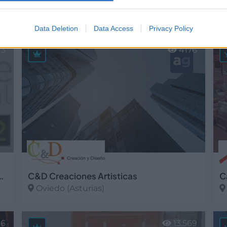
Gesagrupo, S.L.- TACÓGRAFO DIGITAL
ADR Revelastur
A
Oviedo (Asturias)
Data Deletion
Data Access
Privacy Policy
Ver más
V
73
4176
L. Formación y Consultoría
C&D Creaciones Artisticas
C
Oviedo (Asturias)
Ver más
V
46
13.569