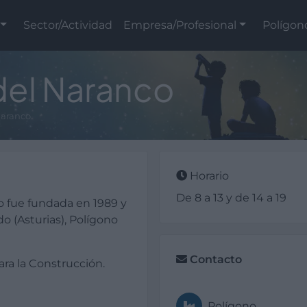
Sector/Actividad
Empresa/Profesional
Polígon
del Naranco
Naranco
Horario
De 8 a 13 y de 14 a 19
o fue fundada en 1989 y
o (Asturias), Polígono
Contacto
ara la Construcción.
Polígono