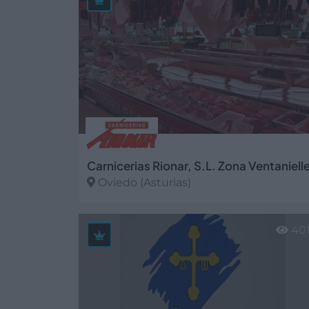
Carnicerias Rionar, S.L. Zona Ventaniell
Oviedo (Asturias)
Ver más
40