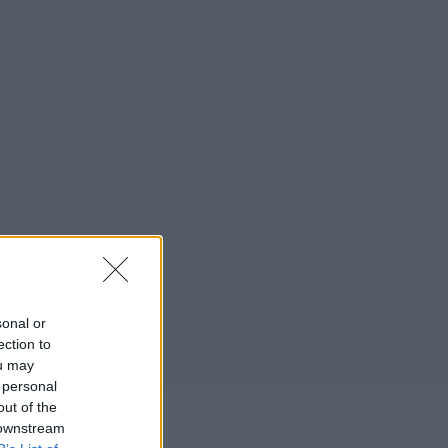
sonal or
ection to
ou may
 personal
out of the
/2023
 downstream