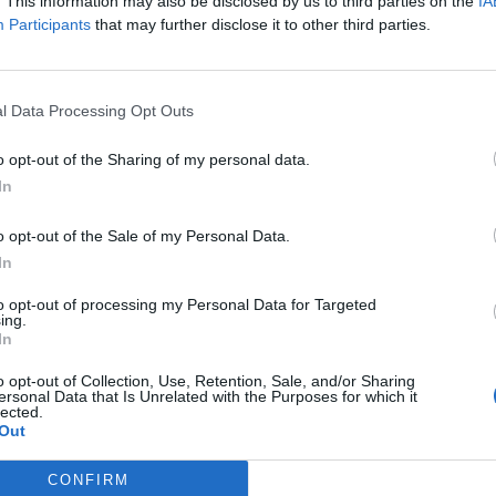
. This information may also be disclosed by us to third parties on the
IA
Participants
that may further disclose it to other third parties.
sas destacadas en 
l Data Processing Opt Outs
o opt-out of the Sharing of my personal data.
In
11
14.542
o opt-out of the Sale of my Personal Data.
In
to opt-out of processing my Personal Data for Targeted
ing.
In
o opt-out of Collection, Use, Retention, Sale, and/or Sharing
ersonal Data that Is Unrelated with the Purposes for which it
lected.
Out
CONFIRM