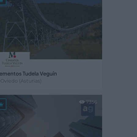
ementos Tudela Veguín
Oviedo (Asturias)
er más
7356