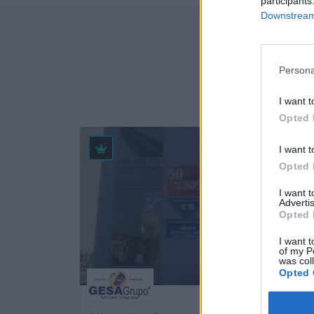
participants
Downstream 
Empre
Persona
I want t
Opted 
69
I want t
Opted 
I want 
Advertis
Opted 
I want t
of my P
was col
Opted 