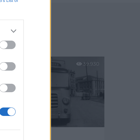
B’s List of
Oviedo
39.930