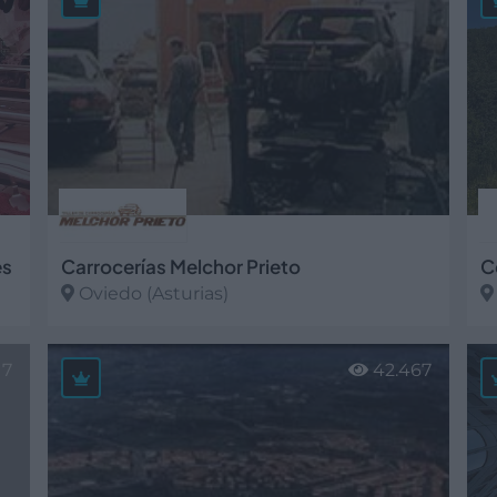
es
Carrocerías Melchor Prieto
C
Oviedo (Asturias)
Ver más
V
17
42.467