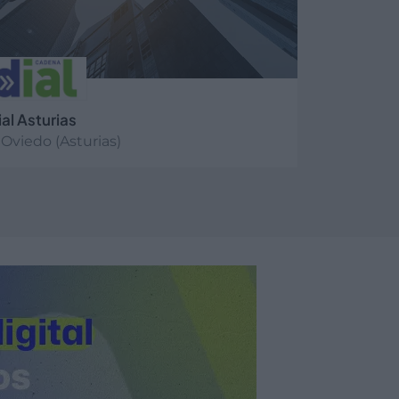
ial Asturias
Oviedo (Asturias)
er más