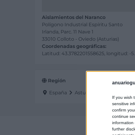
Aislamientos del Naranco
Polígono Industrial Espíritu Santo
Irlanda, Parc. 11 Nave 1
33010 Colloto - Oviedo (Asturias)
Coordenadas geográficas:
Latitud: 43.3782201558625, longitud: -5
Región
anuariogu
España
Asturias
Oviedo
If you wish 
sensitive in
confirm you
continue se
information 
Perf
further disc