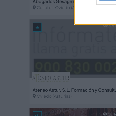
Abogados 
Colloto - Oviedo (Asturias)
Ver más
48
Ateneo Astur, S.
Oviedo (Asturias)
Ver más
50