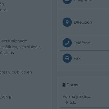
ón.
etc.
Dirección
o, extrusionado
Teléfono
 asfáltica, silemblock,
cústicos
Fax
ores y público en
Datos
Forma jurídica:
LAINE
S.L.