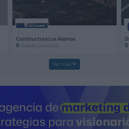
Constructora Los Alamos
D
Oviedo (Asturias)
Ver más
V
Ver más