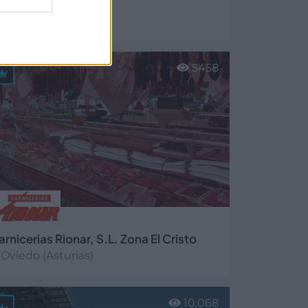
lsa Grupo
Colloto (Asturias)
er más
5458
arnicerias Rionar, S.L. Zona El Cristo
Oviedo (Asturias)
er más
10.068