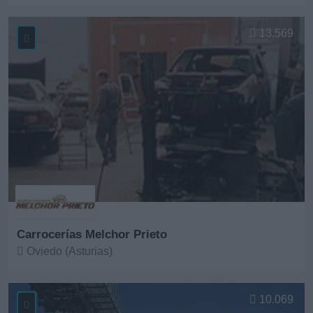
Ver más
13.569
Carrocerías Melchor Prieto
Oviedo (Asturias)
Ver más
10.069