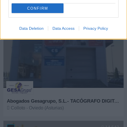
CONFIRM
6911
Data Deletion
Data Access
Privacy Policy
Abogados Gesagrupo, S.L.- TACÓGRAFO DIGITAL
Colloto - Oviedo (Asturias)
Ver más