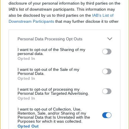
disclosure of your personal information by third parties on the
IAB’s list of downstream participants. This information may
also be disclosed by us to third parties on the
IAB’s List of
Downstream Participants
that may further disclose it to other
Asociaciones
third parties.
Anaqua es miembro de:
Personal Data Processing Opt Outs
Club Asturiano de Calidad
I want to opt-out of the Sharing of my
personal data.
Opted In
I want to opt-out of the Sale of my
Perfil activo desde:
26/01/2001
|
Personal Data.
Última actualización:
25/10/2023
Opted In
I want to opt-out of processing my
Personal Data for Targeted Advertising.
Opted In
I want to opt-out of Collection, Use,
Empresas destacadas en
Retention, Sale, and/or Sharing of my
Personal Data that Is Unrelated with the
Purposes for which it was collected.
Oviedo
Opted Out