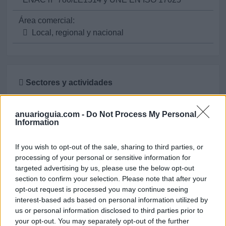
Área comercial:
Local, regional y nacional
Sectores y actividades
Medio Ambiente - Depuración de Aguas,
Equipamiento, Limpieza, Maquinaria y Servicios:
anuarioguia.com -
Do Not Process My Personal
Information
Aguas - Depuración y Tratamientos
Análisis de Agua, Alimentos, Productos Agrícolas
If you wish to opt-out of the sale, sharing to third parties, or
e Industriales
processing of your personal or sensitive information for
Análisis de Aguas, Alimentos y Cosméticos
targeted advertising by us, please use the below opt-out
Control y Calidad de las Aguas
section to confirm your selection. Please note that after your
opt-out request is processed you may continue seeing
Tecnología de Procesos y Sistemas:
interest-based ads based on personal information utilized by
us or personal information disclosed to third parties prior to
Análisis de Laboratorio
your opt-out. You may separately opt-out of the further