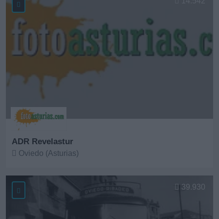
14.542
ADR Revelastur
Oviedo (Asturias)
Ver más
39.930