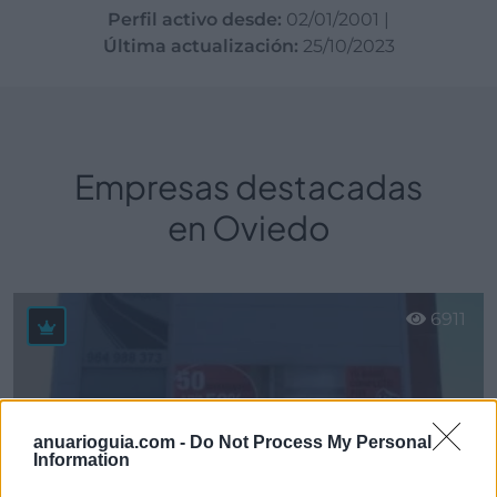
Perfil activo desde:
02/01/2001
|
Última actualización:
25/10/2023
Empresas destacadas
en Oviedo
6911
anuarioguia.com -
Do Not Process My Personal
Information