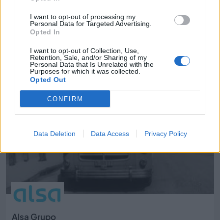
I want to opt-out of processing my
Personal Data for Targeted Advertising.
ADR Revelastur
Opted In
Oviedo (Asturias)
I want to opt-out of Collection, Use,
Retention, Sale, and/or Sharing of my
Ver más
Personal Data that Is Unrelated with the
Purposes for which it was collected.
39.930
Opted Out
CONFIRM
Data Deletion
Data Access
Privacy Policy
Alsa Grupo