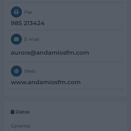
Fax
985 213424
E-mail
aurora@
andamiosfm.com
Web
www.andamiosfm.com
Datos
Gerente: