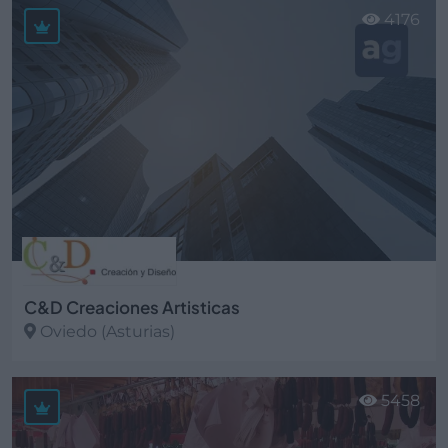
4176
C&D Creaciones Artisticas
Oviedo (Asturias)
Ver más
5458