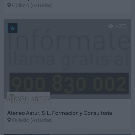
Colloto (Asturias)
Ver más
4873
Ateneo Astur, S.L. Formación y Consultoría
Oviedo (Asturias)
Ver más