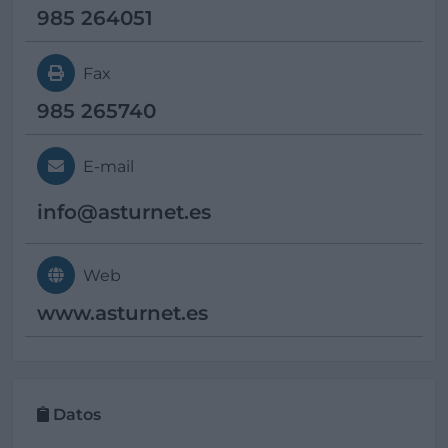
985 264051
Fax
985 265740
E-mail
info@
asturnet.es
Web
www.asturnet.es
Datos