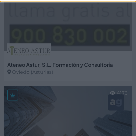
Ateneo Astur, S.L. Formación y Consultoría
Oviedo (Asturias)
Ver más
4176