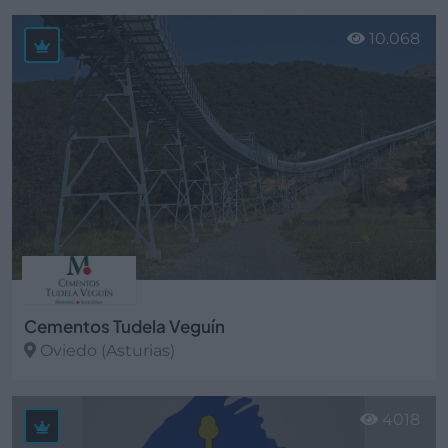
Ver más
10.068
Cementos Tudela Veguín
Oviedo (Asturias)
Ver más
4018