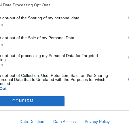
l Data Processing Opt Outs
11
14.542
o opt-out of the Sharing of my personal data.
In
o opt-out of the Sale of my Personal Data.
In
to opt-out of processing my Personal Data for Targeted
ing.
In
o opt-out of Collection, Use, Retention, Sale, and/or Sharing
ersonal Data that Is Unrelated with the Purposes for which it
Gesagrupo, S.L.- TACÓGRAFO DIGITAL
ADR Revelastur
A
lected.
Out
Oviedo (Asturias)
CONFIRM
Ver más
V
73
4176
Data Deletion
Data Access
Privacy Policy