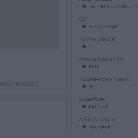
José Manuel Alvarez
CIF:
B-33476250
Forma jurídica:
S.L.
Año de fundación:
1991
Experiencia en años:
5.83618640899658
36
Superficie:
2
1500 m
Área comercial:
Regional