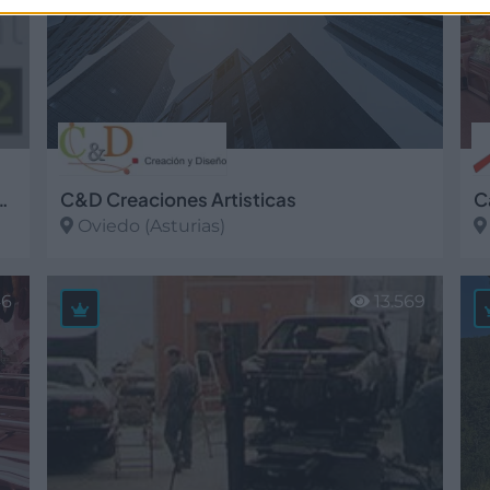
L. Formación y Consultoría
C&D Creaciones Artisticas
C
Oviedo (Asturias)
Ver más
V
46
13.569