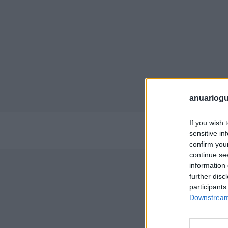
anuariogu
If you wish 
Perf
sensitive in
confirm you
continue se
information 
further disc
participants
Empre
Downstream 