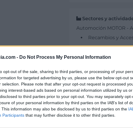
Sectores y actividad
Automoción MOTOR - Au
Recambios y Acces
ia.com -
Do Not Process My Personal Information
to opt-out of the sale, sharing to third parties, or processing of your per
il activo desde:
08/01/2001
|
Última actualización:
25/10
formation for targeted advertising by us, please use the below opt-out s
r selection. Please note that after your opt-out request is processed y
eing interest-based ads based on personal information utilized by us or
disclosed to third parties prior to your opt-out. You may separately opt-
losure of your personal information by third parties on the IAB’s list of
. This information may also be disclosed by us to third parties on the
IA
sas destacadas en 
Participants
that may further disclose it to other third parties.