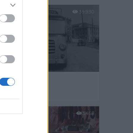
39.930
lsa Grupo
Colloto (Asturias)
er más
5458