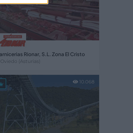
arnicerias Rionar, S.L. Zona El Cristo
Oviedo (Asturias)
er más
10.068