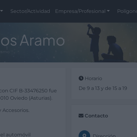
Sector/Actividad
Empresa/Profesional
Polígon
ios Aramo
Aramo
Horario
De 9 a 13 y de 15 a 19
on CIF B-33476250 fue
010 Oviedo (Asturias).
y Accesorios.
Contacto
el automóvil
Dirección