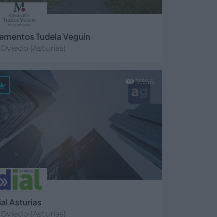
ementos Tudela Veguín
Oviedo (Asturias)
er más
7356
ial Asturias
Oviedo (Asturias)