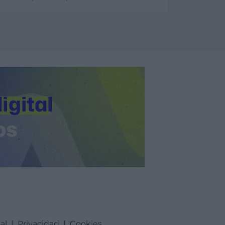
er más
al
|
Privacidad
|
Cookies