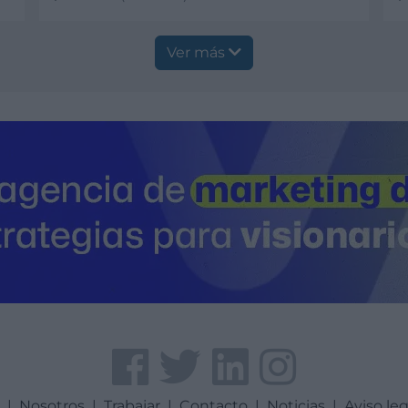
Ver más
V
Ver más
a
|
Nosotros
|
Trabajar
|
Contacto
|
Noticias
|
Aviso leg