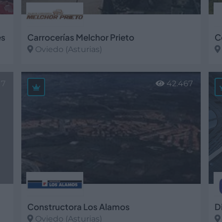
es
Carrocerías Melchor Prieto
C
Oviedo (Asturias)
Ver más
V
17
42.467
Constructora Los Alamos
D
Oviedo (Asturias)