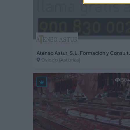
Ateneo Astur, S.
Oviedo (Asturias)
Ver más
50