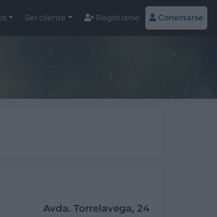
os
Ser cliente
Registrarse
Conectarse
Avda. Torrelavega, 24