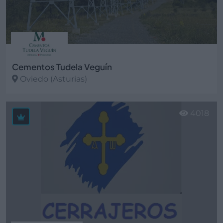
Cementos Tudela Veguín
Oviedo (Asturias)
Ver más
4018