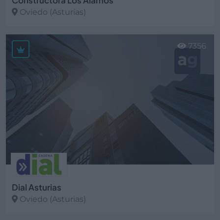
Constructora Los Alamos
Oviedo (Asturias)
Ver más
7356
Dial Asturias
Oviedo (Asturias)
Ver más