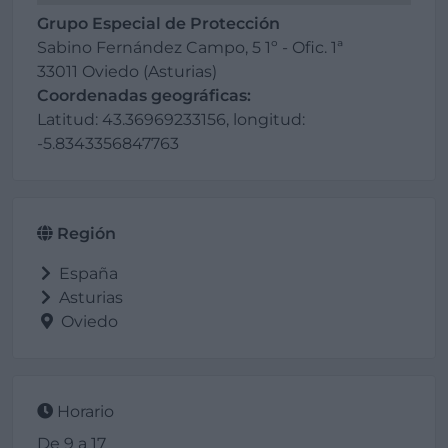
Grupo Especial de Protección
Sabino Fernández Campo, 5 1º - Ofic. 1ª
33011 Oviedo (Asturias)
Coordenadas geográficas:
Latitud: 43.36969233156, longitud:
-5.8343356847763
Región
España
Asturias
Oviedo
Horario
De 9 a 17