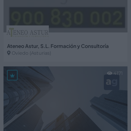
Ateneo Astur, S.L. Formación y Consultoría
Oviedo (Asturias)
Ver más
4171