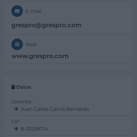
E-mail
grespro@
grespro.com
Web
www.grespro.com
Datos
Gerente:
Juan Carlos García Bernardo
CIF:
B-33259714