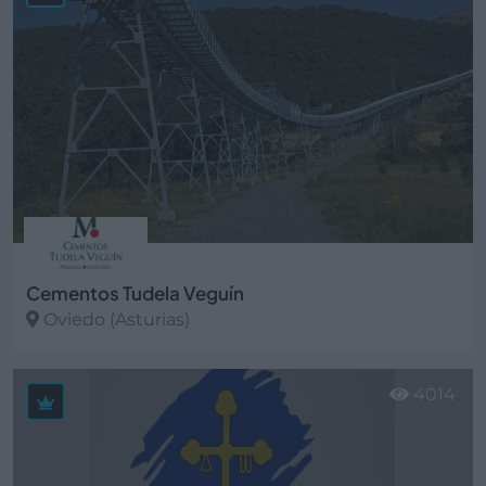
Cementos Tudela Veguín
Oviedo (Asturias)
Ver más
4014