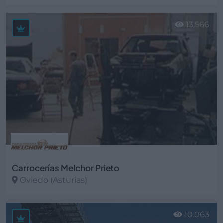
Ver más
13.566
Carrocerías Melchor Prieto
Oviedo (Asturias)
Ver más
10.063