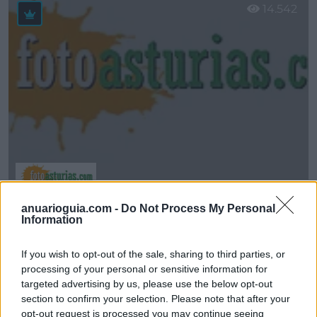
14.542
anuarioguia.com -
Do Not Process My Personal
ADR Revelastur
Information
Oviedo (Asturias)
If you wish to opt-out of the sale, sharing to third parties, or
Ver más
processing of your personal or sensitive information for
39.930
targeted advertising by us, please use the below opt-out
section to confirm your selection. Please note that after your
opt-out request is processed you may continue seeing