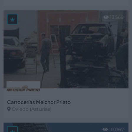
Ver más
13.569
Carrocerías Melchor Prieto
Oviedo (Asturias)
Ver más
10.067