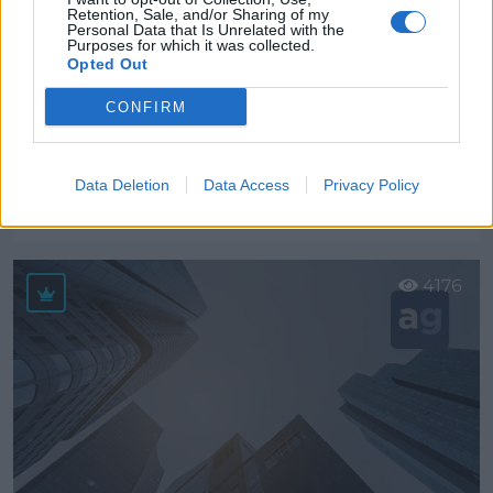
Retention, Sale, and/or Sharing of my
Personal Data that Is Unrelated with the
Purposes for which it was collected.
Opted Out
CONFIRM
Ateneo Astur, S.L. Formación y Consultoría
Data Deletion
Data Access
Privacy Policy
Oviedo (Asturias)
Ver más
4176