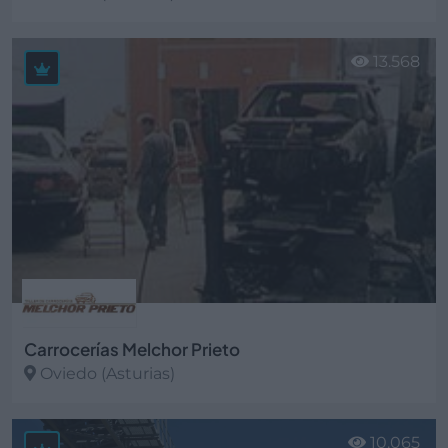
Ver más
13.568
Carrocerías Melchor Prieto
Oviedo (Asturias)
Ver más
10.065