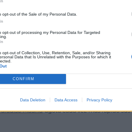
In
o opt-out of the Sale of my Personal Data.
In
to opt-out of processing my Personal Data for Targeted
ing.
Paradiso Madrid
In
o opt-out of Collection, Use, Retention, Sale, and/or Sharing
ersonal Data that Is Unrelated with the Purposes for which it
lected.
Out
 a partir de la medianoche, esta
discoteca madr
CONFIRM
s opiniones de la capital. Con una espectacula
r si te apetece bailar o disfrutar de tu copa t
Data Deletion
Data Access
Privacy Policy
 seguridad que destaca por su profesionalidad y
Paradiso Madrid
agota cada vez más rápido sus 