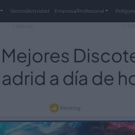
Sector/Actividad
Empresa/Profesional
Polígon
Noticias
TOP
 Mejores Discot
adrid a día de h
Ranking