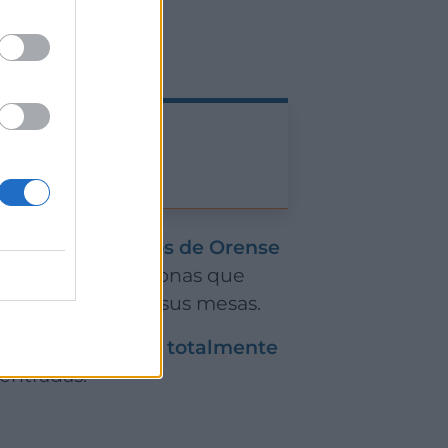
ileña de los bajos de Orense
r iluminación y zonas que
ranquilamente en sus mesas.
 simpatía,
precios totalmente
entradas.