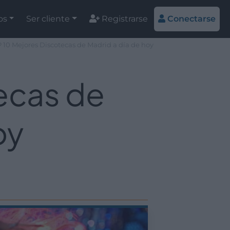
os
Ser cliente
Registrarse
Conectarse
 10 Mejores Discotecas de Madrid a día de hoy
ecas de
oy