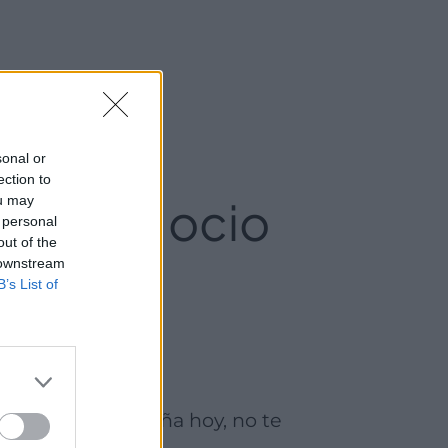
sonal or
ection to
cios de ocio
ou may
 personal
out of the
 downstream
B’s List of