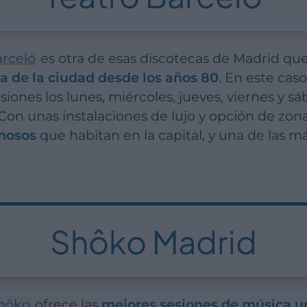
arceló
es otra de esas discotecas de Madrid qu
na de la ciudad desde los años 80
. En este cas
ones los lunes, miércoles, jueves, viernes y s
 Con unas instalaciones de lujo y opción de zona
amosos
que habitan en la capital, y una de las má
Shôko Madrid
hôko
ofrece las
mejores sesiones de música 