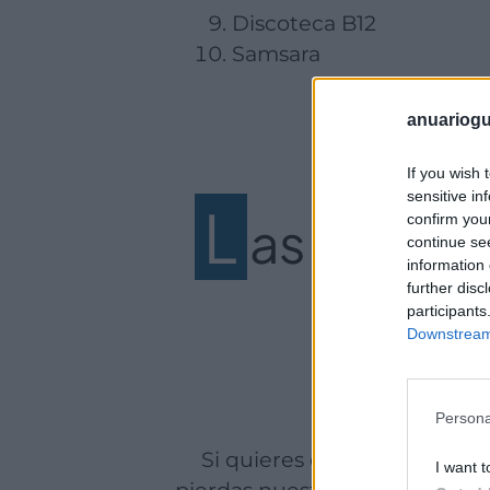
Discoteca B12
Samsara
anuariogu
If you wish 
sensitive in
L
as mejore
confirm you
continue se
information 
further disc
participants
Downstream 
Persona
Si quieres estar al tanto de las discotecas que están marcando el ritmo de la noche madrileña hoy, no te
I want t
pierdas nuestro ranking con l