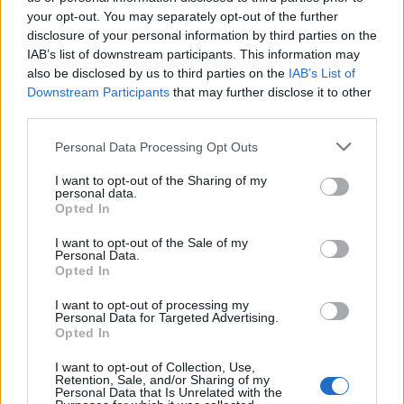
your opt-out. You may separately opt-out of the further
Además, también se considera
una de las playas
disclosure of your personal information by third parties on the
naturistas de Lanzarote,
concretamente ubicada en
IAB’s list of downstream participants. This information may
Teguise.
also be disclosed by us to third parties on the
IAB’s List of
Downstream Participants
that may further disclose it to other
third parties.
Caletón Blanco
Personal Data Processing Opt Outs
I want to opt-out of the Sharing of my
personal data.
Opted In
Ya habrás notado el habitual contraste en la isla
I want to opt-out of the Sale of my
de Lanzarote de playas de arena clara rodeadas de
Personal Data.
oscuras rocas volcánicas. Esto no deja de ocurrir en el
Opted In
Caletón Blanco,
una de las playas más conocidas del
I want to opt-out of processing my
norte de la isla.
Personal Data for Targeted Advertising.
Opted In
En función del estado de la marea, habrá distintas
posibilidades para el baño, ya que las rocas provocan
I want to opt-out of Collection, Use,
Retention, Sale, and/or Sharing of my
la
formación de charcas y piscinas
dependiendo del
Personal Data that Is Unrelated with the