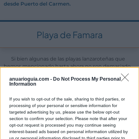
desde Puerto del Carmen.
Playa de Famara
Si bien algunas de las playas lanzaroteñas que
hemos mencionado hasta ahora no son demasiado
extensas,
en Famara tendrás la impresión de que
anuarioguia.com -
Do Not Process My Personal
hay infinitos kilómetros de arena que recorrer.
Sin
Information
embargo, habrá que tener en cuenta otro factor: el
viento
. Este arenal canario es bastante ventoso, por
If you wish to opt-out of the sale, sharing to third parties, or
lo que no es recomendable comer allí sino que te
processing of your personal or sensitive information for
aconsejamos hacer uso de alguno de los chiringuitos
targeted advertising by us, please use the below opt-out
adyacentes.
section to confirm your selection. Please note that after your
opt-out request is processed you may continue seeing
Por otra parte, precisamente este viento es la
interest-based ads based on personal information utilized by
virtud de quienes buscan
surfear algunas olas.
us or personal information disclosed to third parties prior to