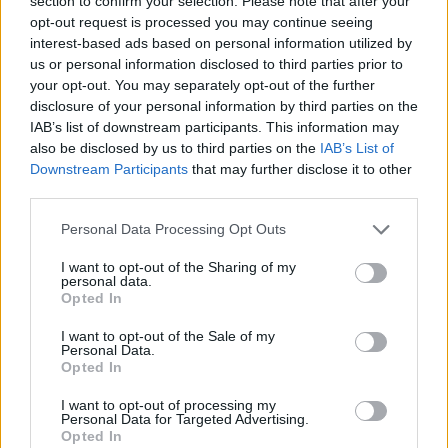
section to confirm your selection. Please note that after your
opt-out request is processed you may continue seeing
interest-based ads based on personal information utilized by
us or personal information disclosed to third parties prior to
Recomendaciones para abrir una
your opt-out. You may separately opt-out of the further
disclosure of your personal information by third parties on the
puerta automática en un corte de
IAB’s list of downstream participants. This information may
luz por parte de Sicilia Hermanos
also be disclosed by us to third parties on the
IAB’s List of
Downstream Participants
that may further disclose it to other
third parties.
Personal Data Processing Opt Outs
En Sicilia Hermanos cuentan con más de 70
años de experiencia en la motorización y
I want to opt-out of the Sharing of my
automatización de puertas.
Como expertos del
personal data.
Opted In
sector, en caso de necesitar abrir una puerta
automática en un corte de luz,
nos recomiendan
I want to opt-out of the Sale of my
comprobar si la puerta automática tiene una
Personal Data.
Opted In
batería de emergencia
.
I want to opt-out of processing my
En muchas ocasiones las puertas automáticas
Personal Data for Targeted Advertising.
Opted In
poseen una batería de emergencia que nos permite