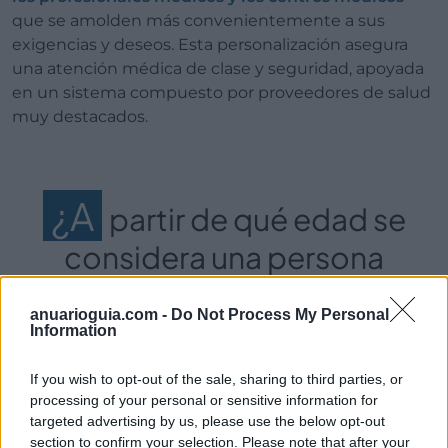
que se amolden más convenientemente a sus
exigencias y deseos. Esta personalización asegura
una atención médica de clase y seguridad, apoyada
en un sistema compuesto por proveedores de salud
muy destacados.
¿A
partir de qué edad se
considera una persona
mayor al contratar un
anuarioguia.com -
Do Not Process My Personal
seguro de salud?
Information
If you wish to opt-out of the sale, sharing to third parties, or
processing of your personal or sensitive information for
En la decisión de cuál es
el momento justo para
targeted advertising by us, please use the below opt-out
contratar un seguro de salud destinado a personas
section to confirm your selection. Please note that after your