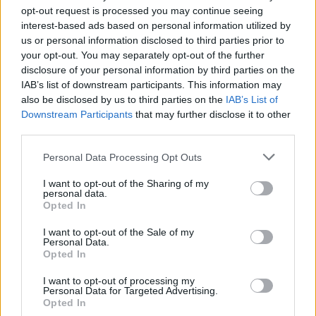
mayores
influyen diferentes factores, como lo son el
opt-out request is processed you may continue seeing
estado de salud en el que se encuentra, las
interest-based ads based on personal information utilized by
necesidades médicas y las prioridades personales de
us or personal information disclosed to third parties prior to
your opt-out. You may separately opt-out of the further
cada uno. Por lo general se establece que una
disclosure of your personal information by third parties on the
persona se encuentra en el tramo de su vida de
IAB’s list of downstream participants. This information may
"persona mayor" o "adulto mayor" cuando alcanza la
also be disclosed by us to third parties on the
IAB’s List of
edad de 65 años
.
Downstream Participants
that may further disclose it to other
third parties.
A esta edad existen más posibilidades de que se
padezcan con mayor frecuencia enfermedades
Personal Data Processing Opt Outs
crónicas y que precisen de una atención médica
I want to opt-out of the Sharing of my
más asidua. Por lo que, es
en esta etapa de la vida,
personal data.
contar con un seguro de salud
destinado
Opted In
concretamente a las personas mayores
se convierte
I want to opt-out of the Sale of my
en una opción importante y ventajosa
.
Personal Data.
Opted In
Como último recurso, la decisión de contratar un
I want to opt-out of processing my
seguro de salud destinado a personas mayores
Personal Data for Targeted Advertising.
debe desarrollarse considerando individualmente
Opted In