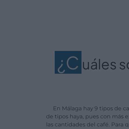
¿C
uáles s
En Málaga hay 9 tipos de cafés, esta cantidad de tipos de cafés se debe a que mientras mayor cantidad
de tipos haya, pues con más ex
las cantidades del café. Para 