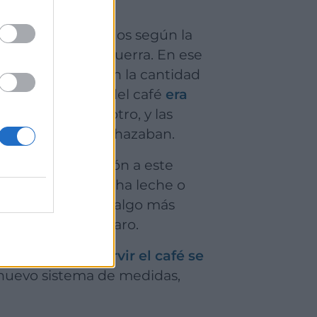
ue son mencionados según la
amente en la posguerra. En ese
os
, es decir, según la cantidad
dir la cantidad del café
era
rción que para otro, y las
seada, estas lo rechazaban.
porque tenían mucha leche o
a forma de medir algo más
ra escaso y muy caro.
 nuevo sistema de medidas,