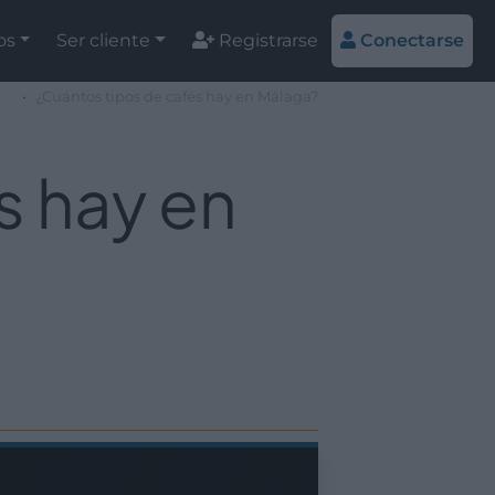
os
Ser cliente
Registrarse
Conectarse
¿Cuántos tipos de cafés hay en Málaga?
s hay en