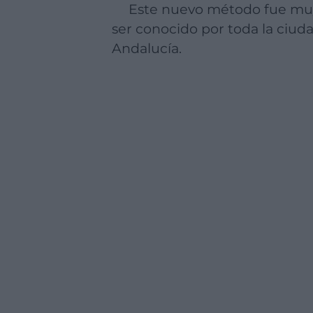
Este nuevo método fue muy bien recibido en Málaga y se expandió por los bares de la provincia hasta
ser conocido por toda la ciud
Andalucía.