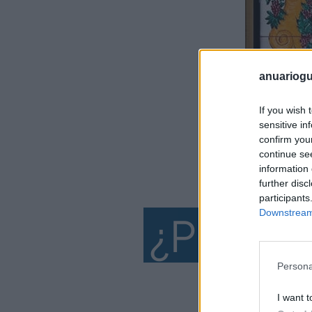
anuariogu
If you wish 
sensitive in
confirm you
continue se
information 
further disc
participants
Downstream 
¿P
or qué
Persona
I want t