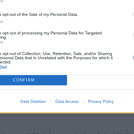
In
, así como la venta de puertas para garaje o 
n ido perfeccionando a lo largo del increíble p
o opt-out of the Sale of my Personal Data.
In
 automáticas
más experimentada, afianzada y d
to opt-out of processing my Personal Data for Targeted
ing.
In
o opt-out of Collection, Use, Retention, Sale, and/or Sharing
ersonal Data that Is Unrelated with the Purposes for which it
lected.
Out
manos: una historia d
CONFIRM
empresarial
Data Deletion
Data Access
Privacy Policy