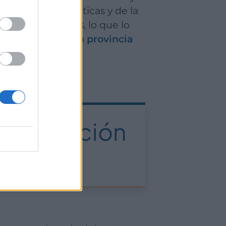
vivienda automáticas y de la
eriodo de 70 años, lo que lo
e confianza de la
provincia
e superación