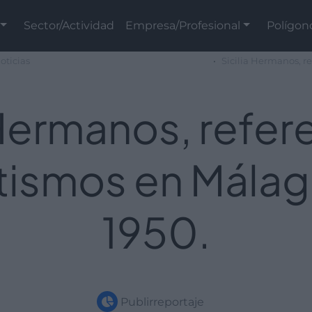
Sector/Actividad
Empresa/Profesional
Polígon
oticias
Sicilia Hermanos, r
 Hermanos, refer
ismos en Mála
1950.
Publirreportaje