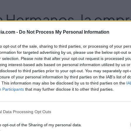
lia Hermanos, la emp
smos más antigua 
ia.com -
Do Not Process My Personal Information
to opt-out of the sale, sharing to third parties, or processing of your per
formation for targeted advertising by us, please use the below opt-out s
r selection. Please note that after your opt-out request is processed y
eing interest-based ads based on personal information utilized by us or
disclosed to third parties prior to your opt-out. You may separately opt-
tomáticas en Málaga y Marbella
, puertas de ga
losure of your personal information by third parties on the IAB’s list of
. This information may also be disclosed by us to third parties on the
IA
al acceso a instalaciones o espacios de todo ti
Participants
that may further disclose it to other third parties.
mbre que destaca por su sola trayectoria, y ese
l Data Processing Opt Outs
o opt-out of the Sharing of my personal data.