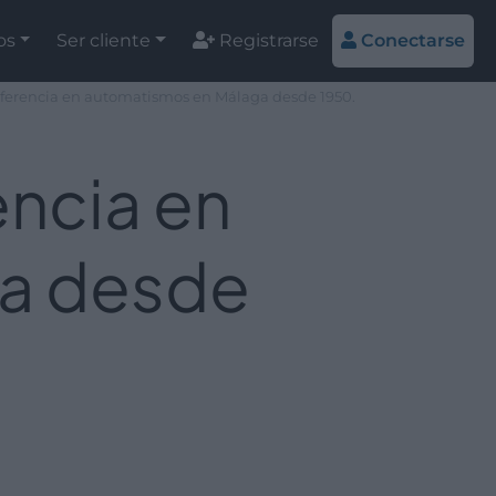
os
Ser cliente
Registrarse
Conectarse
eferencia en automatismos en Málaga desde 1950.
encia en
ga desde