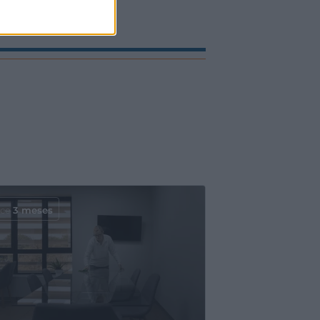
ace
3 meses