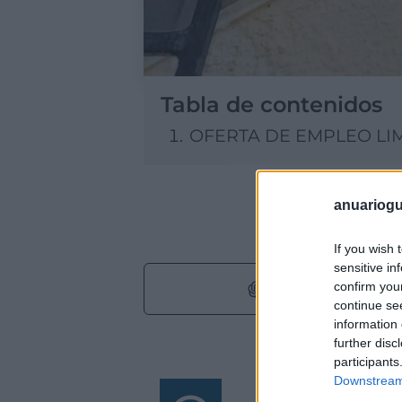
Tabla de contenidos
OFERTA DE EMPLEO LI
anuariogu
If you wish 
sensitive in
confirm you
ChatGPT
continue se
information 
further disc
participants
Downstream 