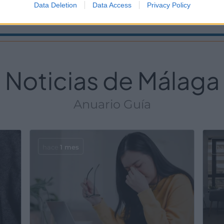
Data Deletion
Data Access
Privacy Policy
Información
Noticias de Málaga
Anuario Guía
hace
1 mes
h