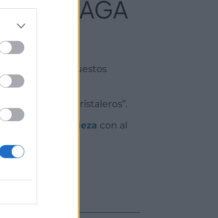
A EN MÁLAGA
 LIMSAMA sigue
almente en dos puestos
ctor denominan “cristaleros”.
quinaria de limpieza
con al
ama.com