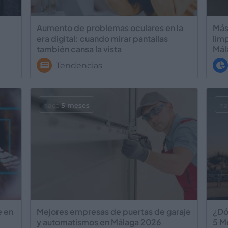
Aumento de problemas oculares en la
Más
era digital: cuando mirar pantallas
lim
también cansa la vista
Mál
Tendencias
hace
5 meses
h
e en
Mejores empresas de puertas de garaje
¿Dó
y automatismos en Málaga 2026
5 M