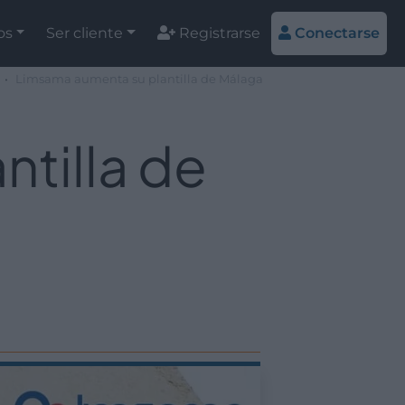
os
Ser cliente
Registrarse
Conectarse
Limsama aumenta su plantilla de Málaga
tilla de