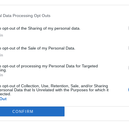
E EMPLEO LIMPIEZ
l Data Processing Opt Outs
o opt-out of the Sharing of my personal data.
 Málaga
de limpieza y mantenimiento integral
In
cesita ampliar su plantilla en Málaga
, especi
o opt-out of the Sale of my Personal Data.
In
nal para limpieza de cristales
, lo que en el se
to opt-out of processing my Personal Data for Targeted
ing.
mbién
personal especializado en manejo de ma
In
ia demostrable.
o opt-out of Collection, Use, Retention, Sale, and/or Sharing
ersonal Data that Is Unrelated with the Purposes for which it
tactar en el correo electrónico:
empleo@lims
lected.
Out
CONFIRM