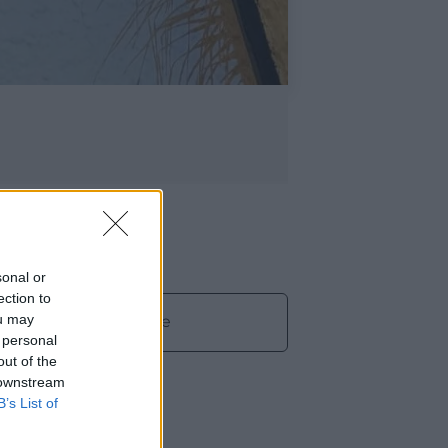
:
sonal or
ection to
ou may
Claude
 personal
out of the
 downstream
B’s List of