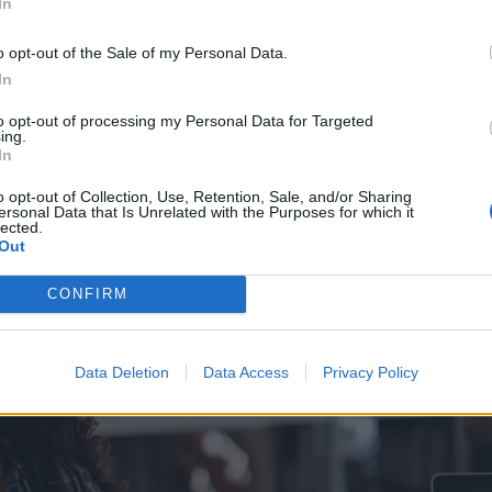
In
el programa incentiva a las empresas con una
o opt-out of the Sale of my Personal Data.
idad Social
del nuevo empleado, porcentaje que 
In
se desarrolle la actividad.
to opt-out of processing my Personal Data for Targeted
ing.
In
o opt-out of Collection, Use, Retention, Sale, and/or Sharing
ersonal Data that Is Unrelated with the Purposes for which it
lected.
Out
CONFIRM
Data Deletion
Data Access
Privacy Policy