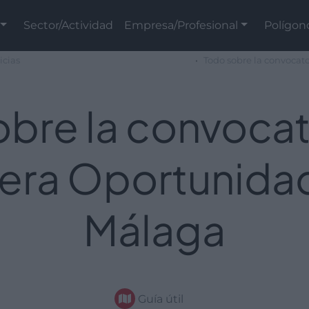
Sector/Actividad
Empresa/Profesional
Polígon
icias
Todo sobre la convocat
bre la convocat
mera Oportunida
Málaga
Guía útil