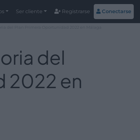
os
Ser cliente
Registrarse
Conectarse
oria del Plan Primera Oportunidad 2022 en Málaga
oria del
d 2022 en