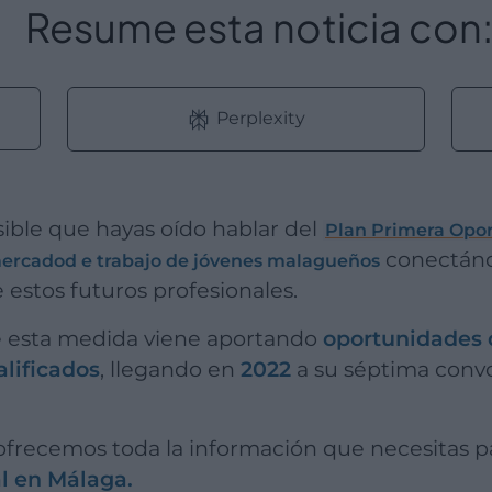
Resume esta noticia con
Perplexity
osible que hayas oído hablar del
Plan Primera Opo
conectánd
l mercadod e trabajo de jóvenes malagueños
e estos futuros profesionales.
ue esta medida viene aportando
oportunidades d
lificados
, llegando en
2022
a su séptima convo
 ofrecemos toda la información que necesitas p
l en Málaga.