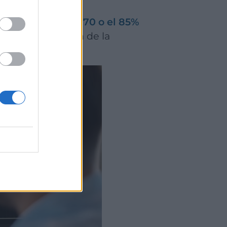
 subvención del 70 o el 85%
varía en función de la