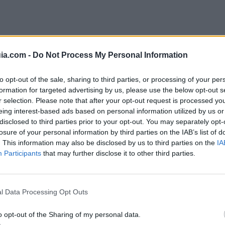
l Plan Primera Oport
ia.com -
Do Not Process My Personal Information
iputación de Málag
to opt-out of the sale, sharing to third parties, or processing of your per
formation for targeted advertising by us, please use the below opt-out s
r selection. Please note that after your opt-out request is processed y
eing interest-based ads based on personal information utilized by us or
disclosed to third parties prior to your opt-out. You may separately opt-
ad
surge de la preocupación institucional por e
losure of your personal information by third parties on the IAB’s list of
. This information may also be disclosed by us to third parties on the
IA
ncia a pesar del importante volumen de jóvenes
Participants
that may further disclose it to other third parties.
l Data Processing Opt Outs
de Málaga, jóvenes menores de 30 años recién 
ación malagueños obtienen
acceso a una oport
o opt-out of the Sharing of my personal data.
a en la provincia.