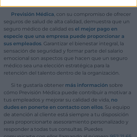
seguro de salud de calidad.
Previsión Médica
, con su compromiso de ofrecer
seguros de salud de alta calidad, demuestra que un
seguro médico de calidad es
el mejor pago en
especie que una empresa puede proporcionar a
sus empleados
. Garantizar el bienestar integral, la
sensación de seguridad y formar parte del salario
emocional son aspectos que hacen que un seguro
médico sea una elección estratégica para la
retención del talento dentro de la organización.
Si te gustaría obtener
más información
sobre
cómo Previsión Médica puede contribuir a motivar a
tus empleados y mejorar su calidad de vida,
no
dudes en ponerte en contacto con ellos
. Su equipo
de atención al cliente está siempre a tu disposición
para proporcionarte asesoramiento personalizado y
responder a todas tus consultas. Puedes
comunicarte con ellos llamando al número
952 21 65