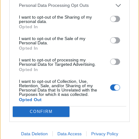
tranquilidad de saber que su salud está protegida es
Personal Data Processing Opt Outs
un gesto valioso que demuestra el compromiso de la
I want to opt-out of the Sharing of my
empresa con su bienestar.
personal data.
Opted In
El salario emocional, nos ayudará a contar con un
I want to opt-out of the Sale of my
entorno laboral tranquilo, donde los trabajadores
Personal Data.
estarán seguros y se sentirán valorados y cuidados
Opted In
por su empresa.
Esto a su vez aumenta la
I want to opt-out of processing my
satisfacción laboral, la motivación y la retención del
Personal Data for Targeted Advertising.
talento en la empresa. Un seguro médico de calidad
Opted In
no es solo un beneficio; es una inversión en el
I want to opt-out of Collection, Use,
bienestar de los empleados y en el éxito a largo plazo
Retention, Sale, and/or Sharing of my
Personal Data that Is Unrelated with the
de la organización.
Purposes for which it was collected.
Opted Out
En conclusión, en el mundo laboral actual,
retener talento es una auténtica prioridad
para
CONFIRM
todas las organizaciones.
El salario emocional y el
pago en especie se ha vuelto algo indispensable
para los trabajadores, y el mejor tipo es sin duda un
Data Deletion
Data Access
Privacy Policy