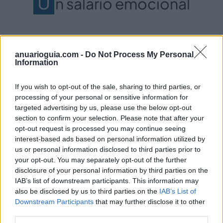
U
n salario emocional
El concepto de "salario emocional"
se ha
anuarioguia.com -
Do Not Process My Personal
popularizado en los últimos años dentro del mundo
Information
laboral, volviéndose fundamental la retención del
talento en las empresas modernas. El salario
If you wish to opt-out of the sale, sharing to third parties, or
emocional se refiere a
los beneficios y ventajas no
processing of your personal or sensitive information for
monetarias
que los empleadores ofrecen a sus
targeted advertising by us, please use the below opt-out
trabajadores como parte de un paquete de
section to confirm your selection. Please note that after your
compensación. Este tipo de beneficios
van mucho
opt-out request is processed you may continue seeing
más allá del salario en efectivo y abordan las
interest-based ads based on personal information utilized by
us or personal information disclosed to third parties prior to
necesidades emocionales y personales
de los
your opt-out. You may separately opt-out of the further
empleados.
disclosure of your personal information by third parties on the
IAB’s list of downstream participants. This information may
En este sentido,
disponer de un seguro médico
also be disclosed by us to third parties on the
IAB’s List of
de calidad
, como el que proporciona Previsión
Downstream Participants
that may further disclose it to other
Médica, se convierte en un
componente esencial
third parties.
del salario emocional
. Ofrecer a los empleados la