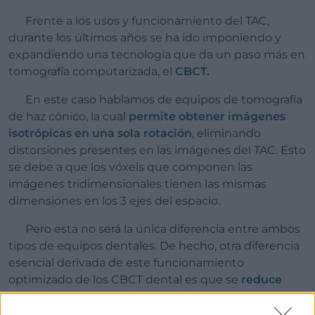
Frente a los usos y funcionamiento del TAC,
durante los últimos años se ha ido imponiendo y
expandiendo una tecnología que da un paso más en
tomografía computarizada, el
CBCT.
En este caso hablamos de equipos de tomografía
de haz cónico, la cual
permite obtener imágenes
isotrópicas en una sola rotación
, eliminando
distorsiones presentes en las imágenes del TAC. Esto
se debe a que los vóxels que componen las
imágenes tridimensionales tienen las mismas
dimensiones en los 3 ejes del espacio.
Pero esta no será la única diferencia entre ambos
tipos de equipos dentales. De hecho, otra diferencia
esencial derivada de este funcionamiento
optimizado de los CBCT dental es que se
reduce
drásticamente la dosis de radiación para el
paciente.
De hecho, se calcula que la radiación