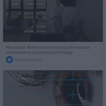
Más Social: Referente en servicios de limpieza
profesional en la provincia de Málaga
Publirreportaje
hace
4 meses