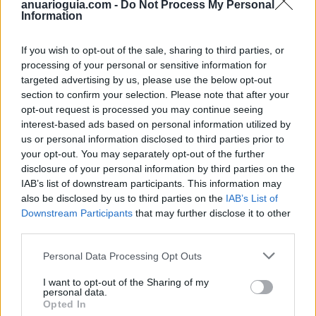
anuarioguia.com -
Do Not Process My Personal
recibida en un TAC es 75 veces superior a la de un
Information
escaneo con CBCT. Esta reducción también se debe
a que el tiempo de exposición a rayos X es menor,
If you wish to opt-out of the sale, sharing to third parties, or
processing of your personal or sensitive information for
por lo que la prueba también es más rápida.
targeted advertising by us, please use the below opt-out
Si bien estas son las diferencias más esenciales
section to confirm your selection. Please note that after your
opt-out request is processed you may continue seeing
entre el TAC y el CBCT, esta última modalidad de
interest-based ads based on personal information utilized by
escáner radiológico incorpora una serie de mejoras y
us or personal information disclosed to third parties prior to
optimizaciones que permiten identificar una
your opt-out. You may separately opt-out of the further
importante serie de
ventajas respecto a la
disclosure of your personal information by third parties on the
tomografía convencional
. Sigue leyendo porque te
IAB’s list of downstream participants. This information may
las contamos.
also be disclosed by us to third parties on the
IAB’s List of
Downstream Participants
that may further disclose it to other
third parties.
Personal Data Processing Opt Outs
Ventajas de escoger un equipo
I want to opt-out of the Sharing of my
CBCT dental frente a un TAC
personal data.
Opted In