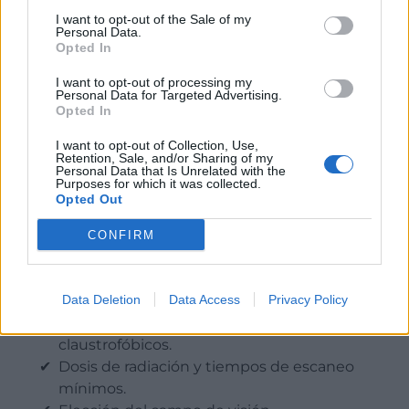
I want to opt-out of the Sale of my
Personal Data.
Los equipos CBCT presentes en el mercado son,
Opted In
sin duda, la opción que ofrece mayores y
mejores
prestaciones en radiología e imagen dental del
I want to opt-out of processing my
Personal Data for Targeted Advertising.
momento
. Entre ellas encontramos:
Opted In
I want to opt-out of Collection, Use,
Obtención de imágenes libres de
Retention, Sale, and/or Sharing of my
distorsiones.
Personal Data that Is Unrelated with the
Purposes for which it was collected.
Aumento de la precisión diagnóstica que se
Opted Out
vuelve un valor diferencial en casos de
endodoncia aún no visibles en radiografía
CONFIRM
convencional.
Diseño ergonómico, cara a cara y abierto que
Data Deletion
Data Access
Privacy Policy
mejora la comodidad del paciente durante
el escaneo y evita problemas
claustrofóbicos.
Dosis de radiación y tiempos de escaneo
mínimos.