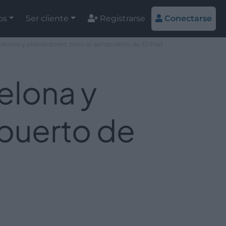
os
Ser cliente
Registrarse
Conectarse
elona y alrededores: taxis al aeropuerto de El Prat
elona y
opuerto de