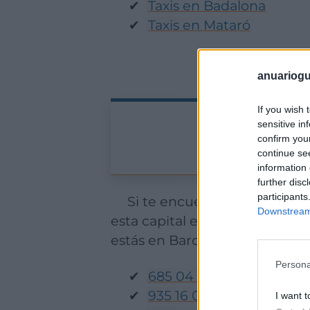
Taxis en Badalona
Taxis en Mataró
anuariogu
If you wish 
sensitive in
confirm you
continue se
information 
further disc
participants
Si te encuentras visitando o vives en la ciudad condal, observarás como el servicio de taxis ofrecido en
Downstream 
esta capital es amplio y te pe
estás en Barcelona, no dudes
Persona
685 04 77 11
(Barcelona T
935 16 00 27
(Taxi Barcel
I want t