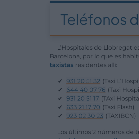
Teléfonos d
L’Hospitales de Llobregat es una población que, a día de hoy, se encuentra prácticamente anexionada a
Barcelona, por lo que es habit
taxistas
residentes allí:
931 20 51 32
(Taxi L’Hospi
644 40 07 76
(Taxi Hospi
931 20 51 17
(TAxi Hospita
633 21 17 70
(Taxi Flash)
923 02 30 23
(TAXIBCN)
Los últimos 2 números de 