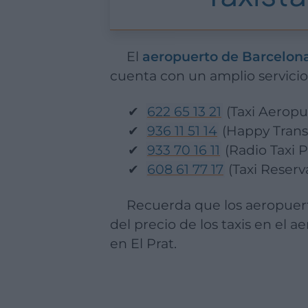
El
aeropuerto de Barcelon
cuenta con un amplio servicio 
622 65 13 21
(Taxi Aeropu
936 11 51 14
(Happy Trans
933 70 16 11
(Radio Taxi P
608 61 77 17
(Taxi Reserv
Recuerda que los aeropue
del precio de los taxis en el 
en El Prat.