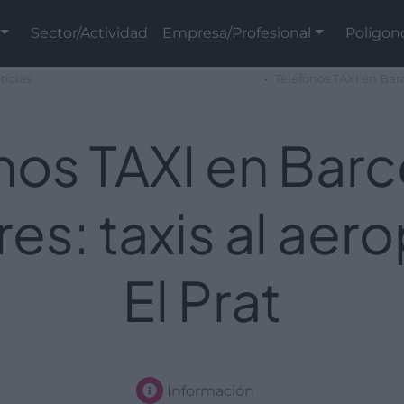
Sector/Actividad
Empresa/Profesional
Polígon
ticias
Teléfonos TAXI en Barc
nos TAXI en Barc
es: taxis al aer
El Prat
Información