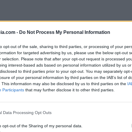
ia.com -
Do Not Process My Personal Information
to opt-out of the sale, sharing to third parties, or processing of your per
Taxis en Barcelona
formation for targeted advertising by us, please use the below opt-out s
r selection. Please note that after your opt-out request is processed y
eing interest-based ads based on personal information utilized by us or
disclosed to third parties prior to your opt-out. You may separately opt-
losure of your personal information by third parties on the IAB’s list of
. This information may also be disclosed by us to third parties on the
IA
Participants
that may further disclose it to other third parties.
rmite cubrir cualquier trayecto interurbano cuan
 en contactar con estos
para 
números de teléfono
l Data Processing Opt Outs
axi)
ona 24 horas)
o opt-out of the Sharing of my personal data.