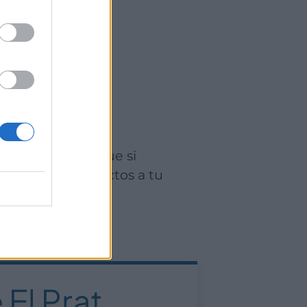
lobregat
, por lo que si
 tarifas y trayectos a tu
 El Prat