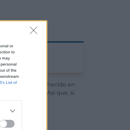
sonal or
ection to
ou may
 personal
out of the
 downstream
B’s List of
do lo necesites. Así que, si
pedir un taxi: