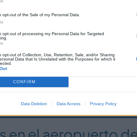
In
as)
ple)
o opt-out of the Sale of my Personal Data.
ona)
In
gic)
to opt-out of processing my Personal Data for Targeted
ing.
In
o opt-out of Collection, Use, Retention, Sale, and/or Sharing
ersonal Data that Is Unrelated with the Purposes for which it
lected.
estos taxistas operan por la
zona del Prat de L
Out
 de sus poblaciones no dudes en consultar sobre
CONFIRM
Data Deletion
Data Access
Privacy Policy
s en el aeropuerto de