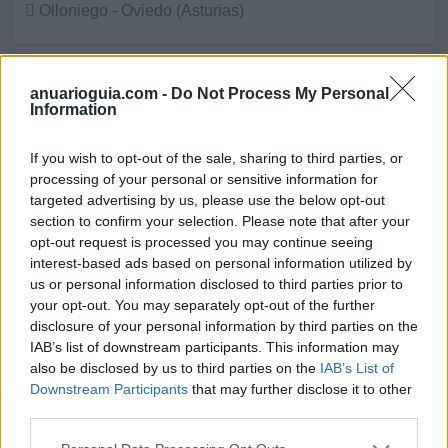
Olloniego - Oviedo (Asturias)
Ver más
8716
anuarioguia.com -
Do Not Process My Personal
Information
If you wish to opt-out of the sale, sharing to third parties, or
processing of your personal or sensitive information for
targeted advertising by us, please use the below opt-out
section to confirm your selection. Please note that after your
opt-out request is processed you may continue seeing
interest-based ads based on personal information utilized by
us or personal information disclosed to third parties prior to
your opt-out. You may separately opt-out of the further
disclosure of your personal information by third parties on the
IAB’s list of downstream participants. This information may
Coaching and Consulting 001
also be disclosed by us to third parties on the
IAB’s List of
Downstream Participants
that may further disclose it to other
Olloniego - Oviedo (Asturias)
third parties.
Ver más