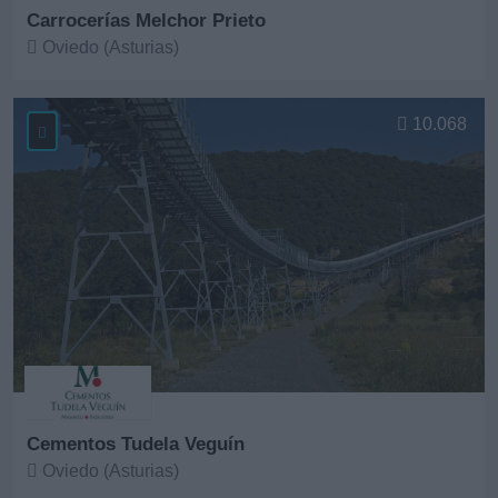
Carrocerías Melchor Prieto
Oviedo (Asturias)
Ver más
10.068
Cementos Tudela Veguín
Oviedo (Asturias)