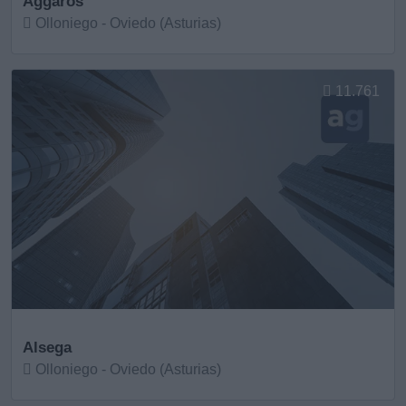
Aggaros
Olloniego - Oviedo (Asturias)
Ver más
11.761
Alsega
Olloniego - Oviedo (Asturias)