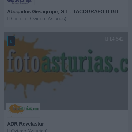
Abogados Gesagrupo, S.L.- TACÓGRAFO DIGITAL
Colloto - Oviedo (Asturias)
Ver más
14.542
ADR Revelastur
Oviedo (Asturias)