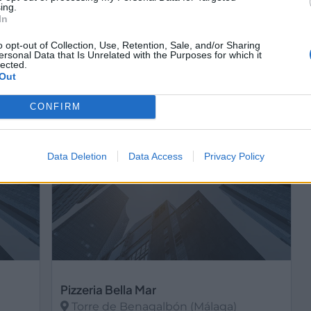
ing.
In
o opt-out of Collection, Use, Retention, Sale, and/or Sharing
ersonal Data that Is Unrelated with the Purposes for which it
Piazza di Pezzi
lected.
Sevilla ciudad (Sevilla)
Out
Ver más
CONFIRM
848
586
Data Deletion
Data Access
Privacy Policy
Pizzeria Bella Mar
Torre de Benagalbón (Málaga)