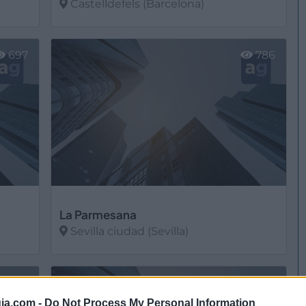
Castelldefels (Barcelona)
Ver más
697
786
La Parmesana
Sevilla ciudad (Sevilla)
Ver más
664
2344
ia.com -
Do Not Process My Personal Information