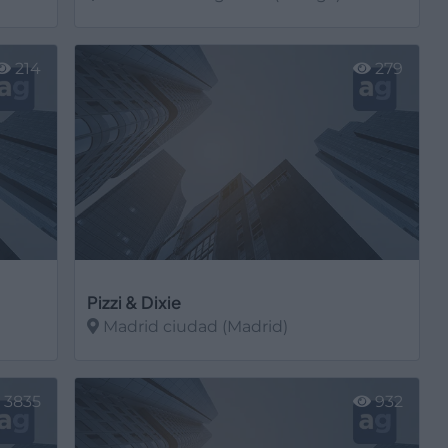
Ver más
214
279
Pizzi & Dixie
Madrid ciudad (Madrid)
Ver más
3835
932