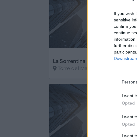
If you wish 
sensitive in
confirm you
continue se
information 
further disc
participants
Downstream 
La Sorrentina Restaurante Pizzería
Torre del Mar (Málaga)
Ver más
Persona
I want t
Opted 
I want t
Opted 
I want 