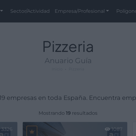
Sector/Actividad
Empresa/Profesional
Polígon
Pizzeria
Anuario Guía
Inicio
Pizzeria
19 empresas en toda España. Encuentra empres
Mostrando
19
resultados
3326
1087