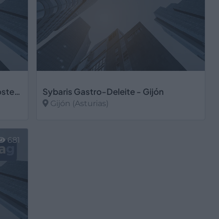
SUMINISTROSALC Suministros Hosteleros Alicante, S.L.U.
Sybaris Gastro-Deleite - Gijón
Gijón (Asturias)
Ver más
681