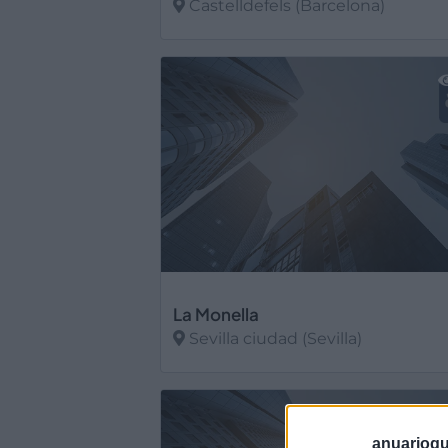
Castelldefels (Barcelona)
Ver más
La Monella
Sevilla ciudad (Sevilla)
Ver más
anuariogu