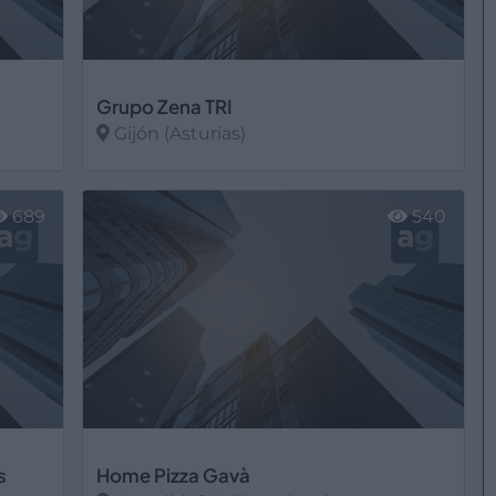
Grupo Zena TRI
Gijón (Asturias)
Ver más
689
540
s
Home Pizza Gavà