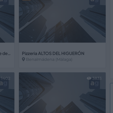
Las Terrazas del Pery - Restaurante de Prestigio
Pizzeria ALTOS DEL HIGUERÓN
Benalmádena (Málaga)
Ver más
1402
3833