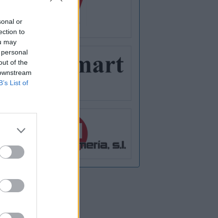
sonal or
ection to
ou may
 personal
out of the
 downstream
B’s List of