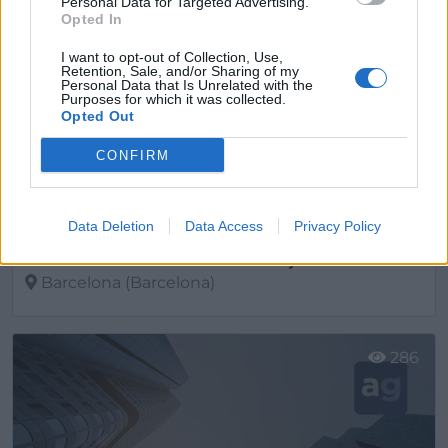
Personal Data for Targeted Advertising.
Opted In
I want to opt-out of Collection, Use,
Retention, Sale, and/or Sharing of my
Personal Data that Is Unrelated with the
Purposes for which it was collected.
Opted Out
CONFIRM
Data Deletion
Data Access
Privacy Policy
Novita Dental Studio Sants Montjuic
Barcelona (Barcelona)
Ver más
286