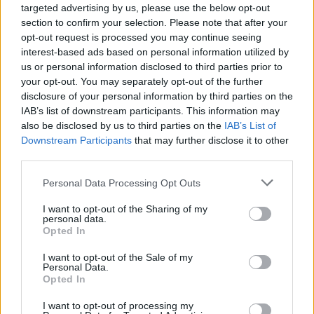
Ver más
targeted advertising by us, please use the below opt-out
section to confirm your selection. Please note that after your
1904
opt-out request is processed you may continue seeing
interest-based ads based on personal information utilized by
us or personal information disclosed to third parties prior to
your opt-out. You may separately opt-out of the further
disclosure of your personal information by third parties on the
IAB’s list of downstream participants. This information may
also be disclosed by us to third parties on the
IAB’s List of
Downstream Participants
that may further disclose it to other
third parties.
Personal Data Processing Opt Outs
I want to opt-out of the Sharing of my
personal data.
Clínica OC Dental
Opted In
Torremolinos (Málaga)
I want to opt-out of the Sale of my
Personal Data.
Ver más
Opted In
761
I want to opt-out of processing my