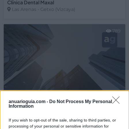
Clínica Dental Maxal
Las Arenas - Getxo (Vizcaya)
Ver más
789
anuarioguia.com -
Do Not Process My Personal
Information
Clínica dental Zibadental
Dehesa de Campoamor, (Alicante)
If you wish to opt-out of the sale, sharing to third parties, or
processing of your personal or sensitive information for