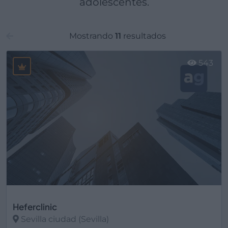
adolescentes.
Mostrando
11
resultados
543
Heferclinic
Sevilla ciudad (Sevilla)