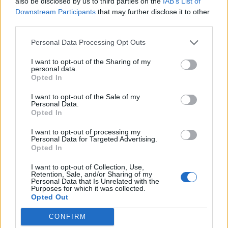
also be disclosed by us to third parties on the
IAB’s List of
Downstream Participants
that may further disclose it to other
third parties.
Personal Data Processing Opt Outs
I want to opt-out of the Sharing of my
personal data.
Tratamientos de adicciones. Un trastorno que con
Opted In
ayuda tiene solución.
I want to opt-out of the Sale of my
Personal Data.
Información
Opted In
I want to opt-out of processing my
Personal Data for Targeted Advertising.
2022
AGO 1
Opted In
I want to opt-out of Collection, Use,
Retention, Sale, and/or Sharing of my
Personal Data that Is Unrelated with the
Purposes for which it was collected.
Opted Out
CONFIRM