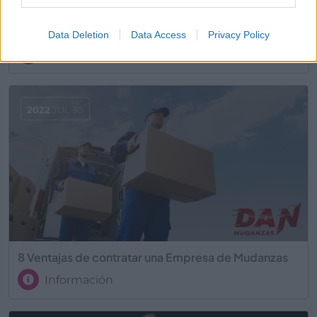
¿Qué tipo de muebles debo elegir para mi oficina?
Data Deletion
Data Access
Privacy Policy
Información
2022
JUL 30
8 Ventajas de contratar una Empresa de Mudanzas
Información