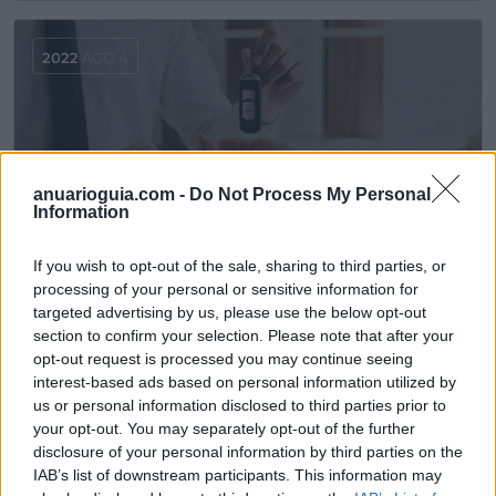
2022
AGO 4
anuarioguia.com -
Do Not Process My Personal
Information
If you wish to opt-out of the sale, sharing to third parties, or
Reserva de Dominio de un Coche: Toda la
processing of your personal or sensitive information for
información
targeted advertising by us, please use the below opt-out
section to confirm your selection. Please note that after your
Información
opt-out request is processed you may continue seeing
interest-based ads based on personal information utilized by
us or personal information disclosed to third parties prior to
your opt-out. You may separately opt-out of the further
2022
AGO 2
disclosure of your personal information by third parties on the
IAB’s list of downstream participants. This information may